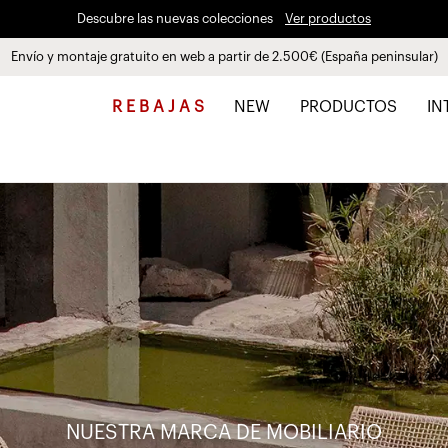
Paga a plazos hasta 3 meses sin intereses 0% TAE
Envío y montaje gratuito en web a partir de 2.500€ (España peninsular)
Descubre las nuevas colecciones
Ver productos
R E B A J A S
NEW
PRODUCTOS
IN
NUESTRA MARCA DE MOBILIARIO