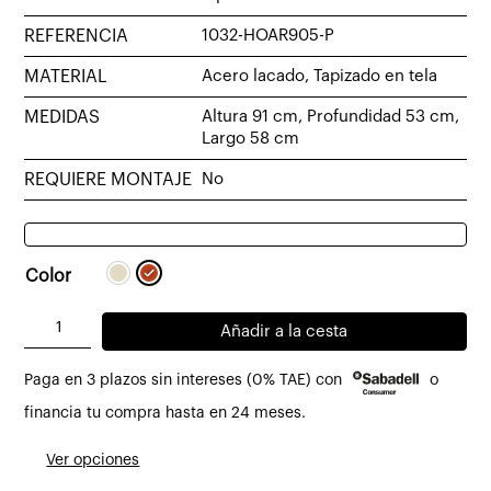
REFERENCIA
1032-HOAR905-P
MATERIAL
Acero lacado, Tapizado en tela
MEDIDAS
Altura 91 cm, Profundidad 53 cm,
Largo 58 cm
REQUIERE MONTAJE
No
Color
Silla
Añadir a la cesta
con
Paga en 3 plazos sin intereses (0% TAE) con
o
reposabrazos
Hole
financia tu compra hasta en 24 meses.
tapizado
Ver opciones
arena