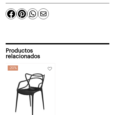
o
terracota




cantidad
Productos
relacionados
20%