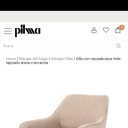
Paga a plazos hasta 3 meses sin intereses 0% TAE
pilma
0
Home
/
Rebajas del hogar
/
Rebajas Sillas
/ Silla con reposabrazos Hole
tapizado arena o terracota