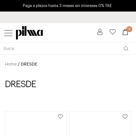
Paga a plazos hasta 3 meses sin intereses 0% TAE
pilma
0
Home
/
DRESDE
DRESDE