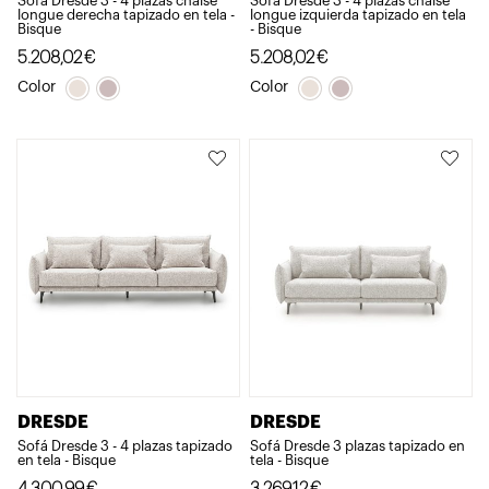
Sofá Dresde 3 - 4 plazas chaise
Sofá Dresde 3 - 4 plazas chaise
longue derecha tapizado en tela -
longue izquierda tapizado en tela
Bisque
- Bisque
5.208,02
€
5.208,02
€
Color
Color
DRESDE
DRESDE
Sofá Dresde 3 - 4 plazas tapizado
Sofá Dresde 3 plazas tapizado en
en tela - Bisque
tela - Bisque
4.300,99
€
3.269,12
€