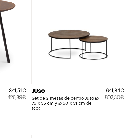
341,51
€
641,84
€
JUSO
426,89
€
802,30
€
Set de 2 mesas de centro Juso Ø
75 x 35 cm y Ø 50 x 31 cm de
El
El
El
El
teca
precio
precio
precio
precio
original
actual
original
actual
era:
es:
era:
es:
426,89€.
341,51€.
802,30€.
641,84€.