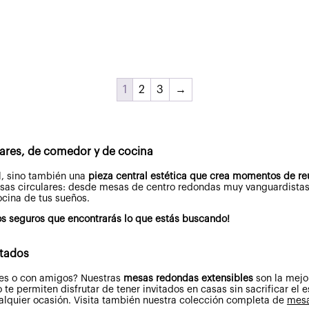
1
2
3
→
ares, de comedor y de cocina
l, sino también una
pieza central estética que crea momentos de re
sas circulares: desde mesas de centro redondas muy vanguardista
ocina de tus sueños.
s seguros que encontrarás lo que estás buscando!
itados
ares o con amigos? Nuestras
mesas redondas extensibles
son la mejo
te permiten disfrutar de tener invitados en casas sin sacrificar el
alquier ocasión.
Visita también nuestra colección completa de
mesa