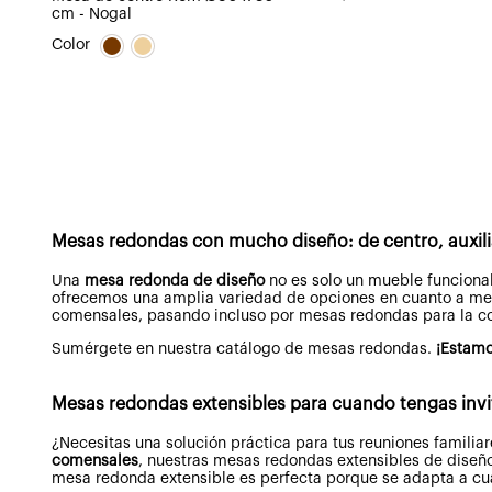
cm - Nogal
El
El
precio
precio
Color
original
actual
era:
es:
493,05€.
394,44€.
Mesas redondas con mucho diseño: de centro, auxili
Una
mesa redonda de diseño
no es solo un mueble funciona
ofrecemos una amplia variedad de opciones en cuanto a me
comensales, pasando incluso por mesas redondas para la c
Sumérgete en nuestra catálogo de mesas redondas.
¡Estamo
Mesas redondas extensibles para cuando tengas inv
¿Necesitas una solución práctica para tus reuniones famili
comensales
, nuestras mesas redondas extensibles de diseño 
mesa redonda extensible es perfecta porque se adapta a cu