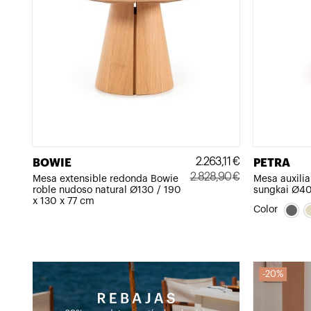
2.263,11
€
BOWIE
PETRA
2.828,90
€
Mesa extensible redonda Bowie
Mesa auxilia
roble nudoso natural Ø130 / 190
sungkai Ø40 
El
El
x 130 x 77 cm
precio
precio
Color
original
actual
era:
es:
2.828,90€.
2.263,11€.
20%