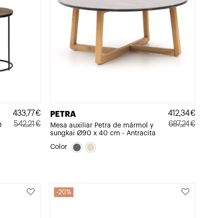
433,77
€
412,34
€
PETRA
542,21
€
687,24
€
Ø
Mesa auxiliar Petra de mármol y
sungkai Ø90 x 40 cm - Antracita
El
El
El
El
precio
precio
precio
precio
Color
original
actual
original
actual
era:
es:
era:
es:
542,21€.
433,77€.
687,24€.
412,34€.
20%