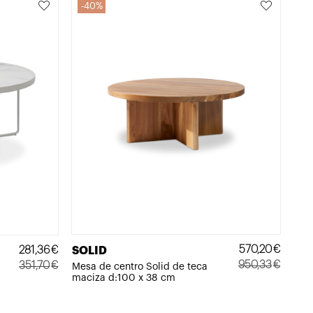
40%
570,20
€
281,36
€
SOLID
950,33
€
351,70
€
Mesa de centro Solid de teca
maciza d:100 x 38 cm
El
El
El
El
precio
precio
precio
precio