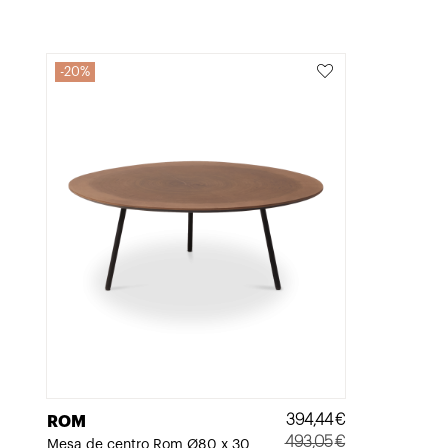
original
actual
era:
es:
232,80€.
186,24€.
20%
394,44
€
ROM
493,05
€
Mesa de centro Rom Ø80 x 30