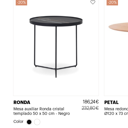
20%
20%
186,24
€
RONDA
PETAL
232,80
€
Mesa auxiliar Ronda cristal
Mesa redond
templado 50 x 50 cm - Negro
Ø120 x 73 c
El
El
precio
precio
Color