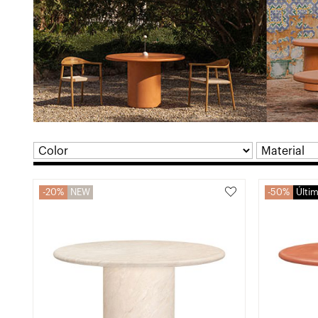
20%
NEW
50%
Últi