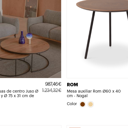
987,46
€
ROM
1.234,32
€
sas de centro Juso Ø
Mesa auxiliar Rom Ø60 x 40
 y Ø 75 x 31 cm de
cm - Nogal
El
El
precio
precio
Color
original
actual
era:
es:
1.234,32€.
987,46€.