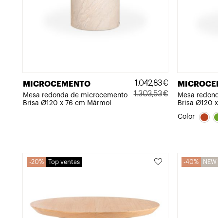
1.042,83
€
MICROCEMENTO
MICROCE
1.303,53
€
Mesa redonda de microcemento
Mesa redon
Brisa Ø120 x 76 cm Mármol
Brisa Ø120 x
El
El
precio
precio
Color
original
actual
era:
es:
1.303,53€.
1.042,83€.
20%
Top ventas
40%
NEW