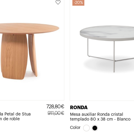
20%
728,80
€
RONDA
911,00
€
a Petal de Stua
Mesa auxiliar Ronda cristal
m de roble
templado 80 x 38 cm - Blanco
El
El
precio
precio
Color