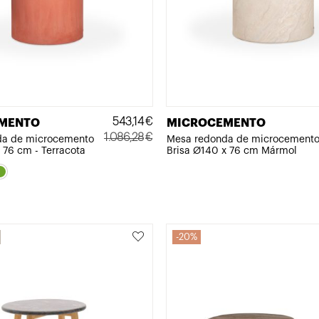
543,14
€
MENTO
MICROCEMENTO
1.086,28
€
da de microcemento
Mesa redonda de microcement
 76 cm - Terracota
Brisa Ø140 x 76 cm Mármol
El
El
precio
precio
original
actual
era:
es:
1.086,28€.
543,14€.
20%