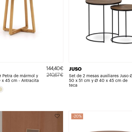
144,40
€
JUSO
240,67
€
r Petra de mármol y
Set de 2 mesas auxiliares Juso 
x 45 cm - Antracita
50 x 51 cm y Ø 40 x 45 cm de
El
El
teca
precio
precio
original
actual
era:
es:
240,67€.
144,40€.
20%