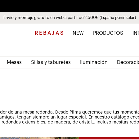
Descubre las nuevas colecciones
Ver productos
Envío y montaje gratuito en web a partir de 2.500€ (España peninsular)
Paga a plazos hasta 3 meses sin intereses 0% TAE
R E B A J A S
NEW
PRODUCTOS
IN
Mesas
Sillas y taburetes
Iluminación
Decoraci
dedor de una mesa redonda. Desde Pilma queremos que tus momento
 amigos, tengan siempre un lugar especial.
En nuestro catálogo enc
 redondas extensibles, de madera, de cristal… incluso mesitas redo