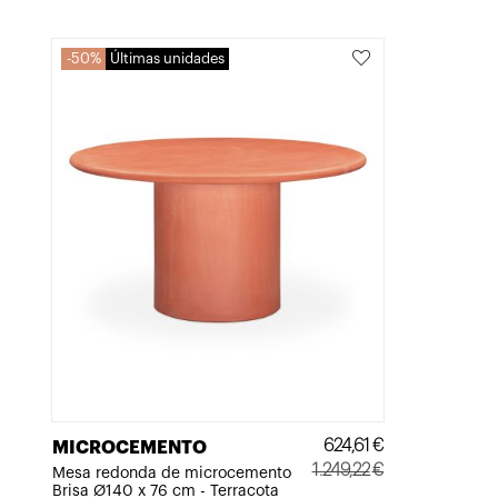
era:
es:
691,52€.
345,76€.
50%
Últimas unidades
624,61
€
MICROCEMENTO
1.249,22
€
Mesa redonda de microcemento
Brisa Ø140 x 76 cm - Terracota
El
El