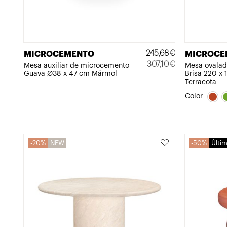
245,68
€
MICROCEMENTO
MICROCE
307,10
€
Mesa auxiliar de microcemento
Mesa ovalad
Guava Ø38 x 47 cm Mármol
Brisa 220 x 
El
El
Terracota
precio
precio
Color
original
actual
era:
es:
307,10€.
245,68€.
20%
NEW
50%
Últi