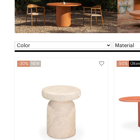
20%
NEW
50%
Últi