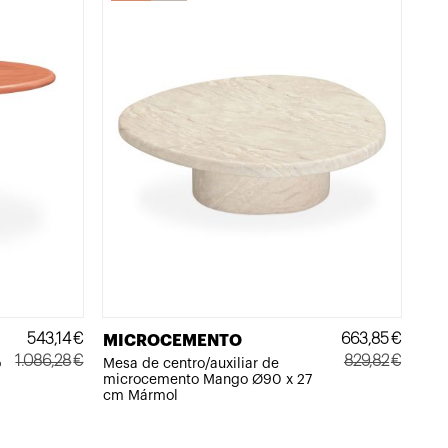
543,14
€
663,85
€
MICROCEMENTO
1.086,28
€
829,82
€
o
Mesa de centro/auxiliar de
microcemento Mango Ø90 x 27
El
El
El
El
cm Mármol
precio
precio
precio
precio
original
actual
original
actual