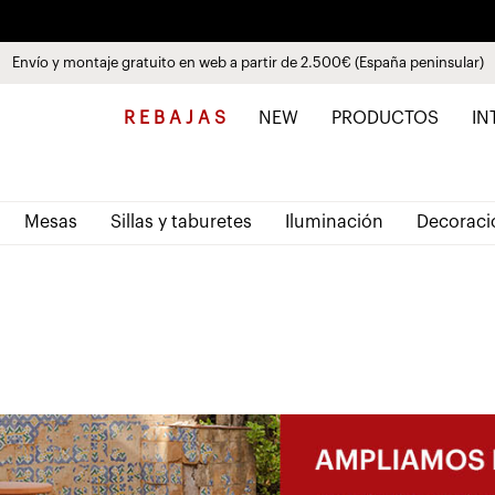
Envío y montaje gratuito en web a partir de 2.500€ (España peninsular)
Descubre las nuevas colecciones
Paga a plazos hasta 3 meses sin intereses 0% TAE
Ver productos
R E B A J A S
NEW
PRODUCTOS
IN
Mesas
Sillas y taburetes
Iluminación
Decoraci