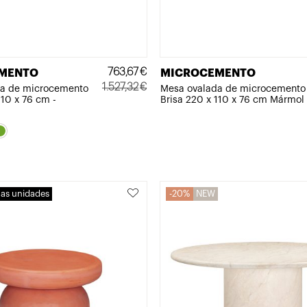
763,67
€
MENTO
MICROCEMENTO
1.527,32
€
a de microcemento
Mesa ovalada de microcemento
110 x 76 cm -
Brisa 220 x 110 x 76 cm Mármol
El
El
precio
precio
original
actual
era:
es:
1.527,32€.
763,67€.
mas unidades
20%
NEW