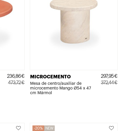
236,86
€
297,95
€
MICROCEMENTO
473,72
€
372,44
€
Mesa de centro/auxiliar de
microcemento Mango Ø54 x 47
El
El
El
El
cm Mármol
precio
precio
precio
precio
original
actual
original
actual
era:
es:
era:
es:
473,72€.
236,86€.
372,44€.
297,95€.
20%
NEW