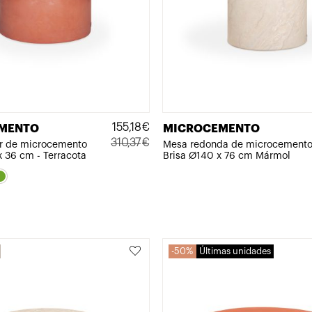
155,18
€
MENTO
MICROCEMENTO
310,37
€
ar de microcemento
Mesa redonda de microcement
 36 cm - Terracota
Brisa Ø140 x 76 cm Mármol
El
El
precio
precio
original
actual
era:
es:
310,37€.
155,18€.
50%
Últimas unidades