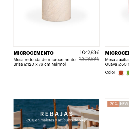
1.042,83
€
MICROCEMENTO
MICROCE
1.303,53
€
Mesa redonda de microcemento
Mesa auxili
Brisa Ø120 x 76 cm Mármol
Guava Ø50 x
El
El
precio
precio
Color
original
actual
era:
es:
1.303,53€.
1.042,83€.
20%
NEW