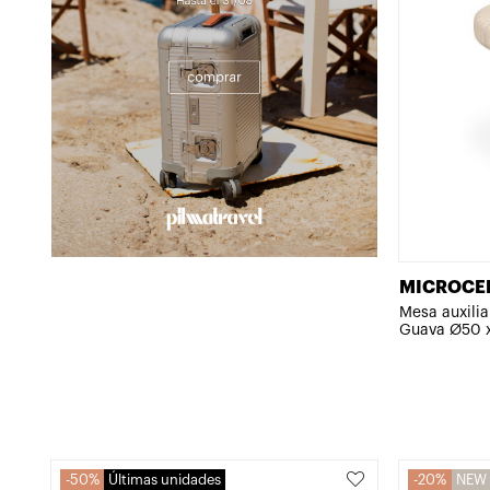
MICROCE
Mesa auxili
Guava Ø50 
50%
Últimas unidades
20%
NEW