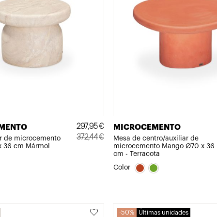
297,95
€
MENTO
MICROCEMENTO
372,44
€
ar de microcemento
Mesa de centro/auxiliar de
x 36 cm Mármol
microcemento Mango Ø70 x 36
El
El
cm - Terracota
precio
precio
Color
original
actual
era:
es:
372,44€.
297,95€.
50%
Últimas unidades