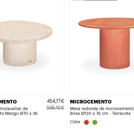
454,77
€
MENTO
MICROCEMENTO
568,46
€
ro/auxiliar de
Mesa redonda de microcement
to Mango Ø70 x 36
Brisa Ø120 x 76 cm - Terracota
El
El
precio
precio
Color
original
actual