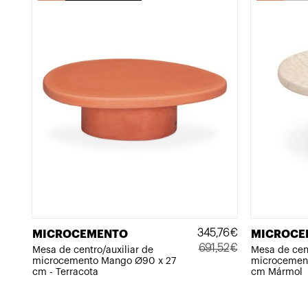
345,76
€
MICROCEMENTO
MICROCE
691,52
€
Mesa de centro/auxiliar de
Mesa de cent
microcemento Mango Ø90 x 27
microcemen
El
El
cm - Terracota
cm Mármol
precio
precio
original
actual