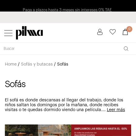
Paga a plazos hasta 3 meses sin intereses 0% TAE
pilma
0
Home
/
Sofás y butacas
/
Sofás
Sofás
El sofá es donde descansas al llegar del trabajo, donde los
niños saltan los domingos por la mañana, donde recibes
visitas o te quedas dormido viendo una película.
…
Leer más