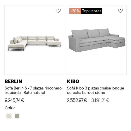
3.191,21€.
2.552,97€.
20%
Top ventas
BERLIN
KIBO
Sofá Berlin 6 - 7 plazas rinconero
Sofá Kibo 3 plazas chaise longue
izquierda - Rate natural
derecha bardot stone
El
El
9.245,74
€
2.552,97
€
3.191,21
€
precio
precio
Color
original
actual
era:
es:
3.191,21€.
2.552,97€.