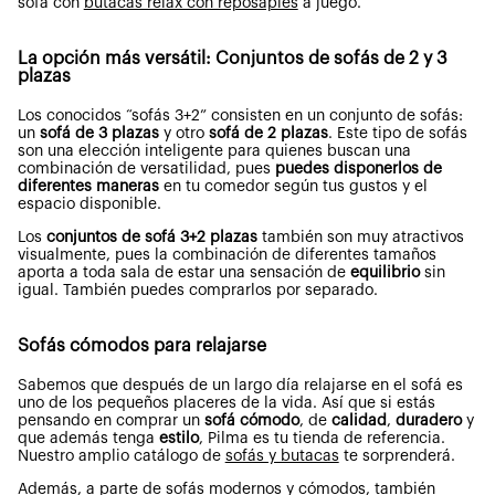
sofá con
butacas relax con reposapiés
a juego.
La opción más versátil: Conjuntos de sofás de 2 y 3
plazas
Los conocidos “sofás 3+2” consisten en un conjunto de sofás:
un
sofá de 3 plazas
y otro
sofá de 2 plazas
. Este tipo de sofás
son una elección inteligente para quienes buscan una
combinación de versatilidad, pues
puedes disponerlos de
diferentes maneras
en tu comedor según tus gustos y el
espacio disponible.
Los
conjuntos de sofá 3+2 plazas
también son muy atractivos
visualmente, pues la combinación de diferentes tamaños
aporta a toda sala de estar una sensación de
equilibrio
sin
igual. También puedes comprarlos por separado.
Sofás cómodos para relajarse
Sabemos que después de un largo día relajarse en el sofá es
uno de los pequeños placeres de la vida. Así que si estás
pensando en comprar un
sofá cómodo
, de
calidad
,
duradero
y
que además tenga
estilo
, Pilma es tu tienda de referencia.
Nuestro amplio catálogo de
sofás y butacas
te sorprenderá.
Además, a parte de sofás modernos y cómodos, también