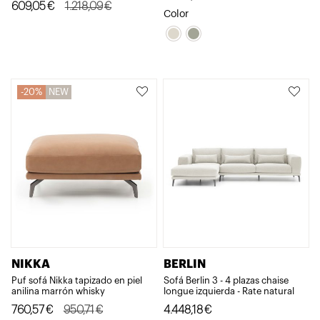
El
El
609,05
€
1.218,09
€
Color
precio
precio
original
actual
era:
es:
1.218,09€.
609,05€.
20%
NEW
NIKKA
BERLIN
Puf sofá Nikka tapizado en piel
Sofá Berlin 3 - 4 plazas chaise
anilina marrón whisky
longue izquierda - Rate natural
El
El
760,57
€
950,71
€
4.448,18
€