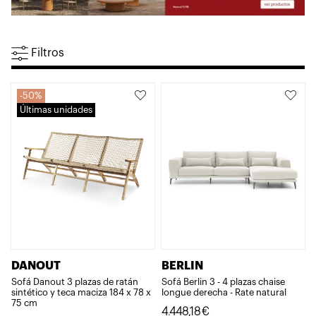
Filtros
50%
Últimas unidades
DANOUT
BERLIN
Sofá Danout 3 plazas de ratán
Sofá Berlin 3 - 4 plazas chaise
sintético y teca maciza 184 x 78 x
longue derecha - Rate natural
75 cm
4.448,18
€