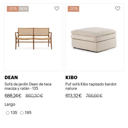
20%
NEW
20%
DEAN
KIBO
Sofá de jardín Dean de teca
Puf sofá Kibo tapizado bardot
maciza y ratán - 135
nature
El
El
El
El
688,24
€
860,30
€
613,32
€
766,66
€
precio
precio
precio
precio
Largo
original
actual
original
actual
135
195
era:
es:
era:
es:
860,30€.
688,24€.
766,66€.
613,32€.