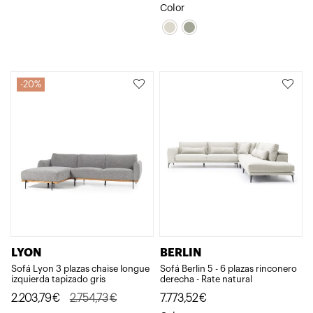
precio
precio
Color
original
actual
era:
es:
950,71€.
760,57€.
20%
LYON
BERLIN
Sofá Lyon 3 plazas chaise longue
Sofá Berlin 5 - 6 plazas rinconero
izquierda tapizado gris
derecha - Rate natural
El
El
2.203,79
€
2.754,73
€
7.773,52
€