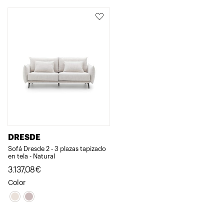
DRESDE
Sofá Dresde 2 - 3 plazas tapizado
en tela - Natural
3.137,08
€
Color