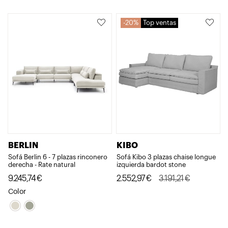
original
actual
era:
es:
20%
Top ventas
2.791,91€.
2.233,53€.
BERLIN
KIBO
Sofá Berlin 6 - 7 plazas rinconero
Sofá Kibo 3 plazas chaise longue
derecha - Rate natural
izquierda bardot stone
El
El
9.245,74
€
2.552,97
€
3.191,21
€
precio
precio
Color
original
actual
era:
es: