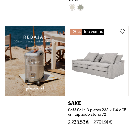
original
actual
era:
es:
2.754,73€.
2.203,79€.
20%
Top ventas
SAKE
Sofá Sake 3 plazas 233 x 114 x 95
cm tapizado stone 72
El
El
2.233,53
€
2.791,91
€
precio
precio