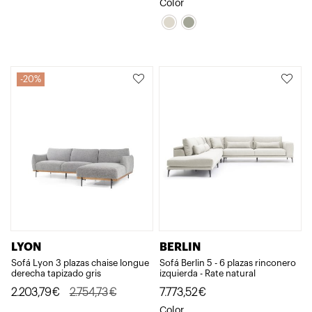
precio
precio
Color
original
actual
era:
es:
2.754,73€.
2.203,79€.
20%
LYON
BERLIN
Sofá Lyon 3 plazas chaise longue
Sofá Berlin 5 - 6 plazas rinconero
derecha tapizado gris
izquierda - Rate natural
El
El
2.203,79
€
2.754,73
€
7.773,52
€
precio
precio
Color