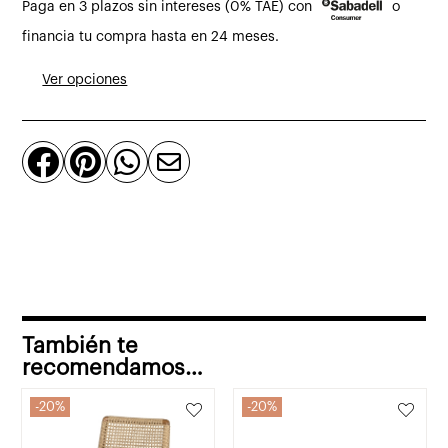
Paga en 3 plazos sin intereses (0% TAE) con
o
jardín
Dean
financia tu compra hasta en 24 meses.
de
Ver opciones
teca
maciza
y




ratán
cantidad
También te
recomendamos…
20%
20%