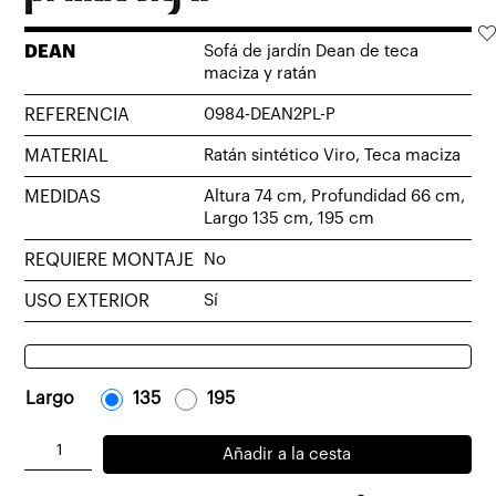
DEAN
Sofá de jardín Dean de teca
maciza y ratán
REFERENCIA
0984-DEAN2PL-P
MATERIAL
Ratán sintético Viro, Teca maciza
MEDIDAS
Altura 74 cm, Profundidad 66 cm,
Largo 135 cm, 195 cm
REQUIERE MONTAJE
No
USO EXTERIOR
Sí
Largo
-
135
-
-
195
-
Sofá
Añadir a la cesta
de