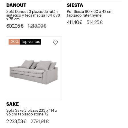
DANOUT
SIESTA
Sofá Danout 3 plazas de ratán
Puf Siesta 90 x 60 x 42 cm
sintético y teca maciza 184 x 78
tapizado rate thyme
x 75 cm
El
El
411,40
€
514,25
€
El
El
609,05
€
1.218,09
€
precio
precio
precio
precio
original
actual
original
actual
20%
Top ventas
era:
es:
era:
es:
514,25€.
411,40€.
1.218,09€.
609,05€.
SAKE
Sofá Sake 3 plazas 233 x 114 x
95 cm tapizado stone 72
El
El
2.233,53
€
2.791,91
€