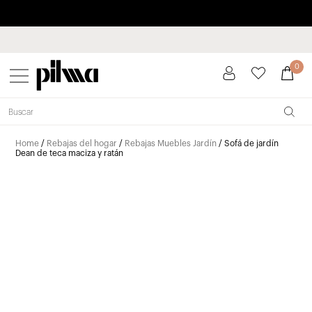
Paga a plazos hasta 3 meses sin intereses 0% TAE
pilma
0
Home
/
Rebajas del hogar
/
Rebajas Muebles Jardín
/ Sofá de jardín
Dean de teca maciza y ratán