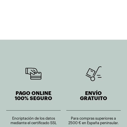
precio
precio
original
actual
era:
es:
2.791,91€.
2.233,53€.
PAGO ONLINE
ENVÍO
100% SEGURO
GRATUITO
Encriptación de los datos
Para compras superiores a
mediante el certificado SSL
2500 € en España peninsular.