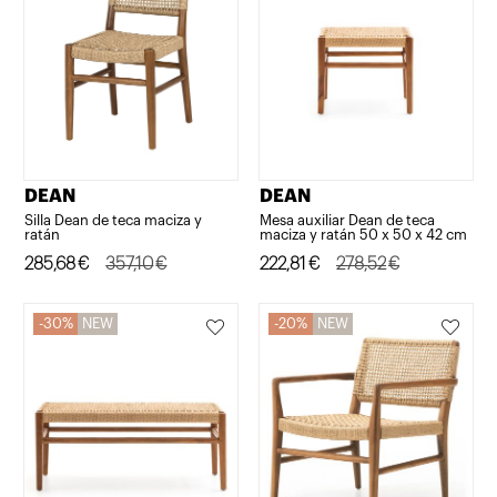
DEAN
DEAN
Silla Dean de teca maciza y
Mesa auxiliar Dean de teca
ratán
maciza y ratán 50 x 50 x 42 cm
El
El
285,68
€
357,10
€
El
El
222,81
€
278,52
€
precio
precio
precio
precio
original
actual
original
actual
30%
NEW
20%
NEW
era:
es:
era:
es:
357,10€.
285,68€.
278,52€.
222,81€.