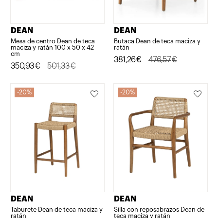
DEAN
DEAN
Mesa de centro Dean de teca
Butaca Dean de teca maciza y
maciza y ratán 100 x 50 x 42
ratán
cm
El
El
381,26
€
476,57
€
El
El
350,93
€
501,33
€
precio
precio
precio
precio
original
actual
original
actual
20%
20%
era:
es:
era:
es:
476,57€.
381,26€.
501,33€.
350,93€.
DEAN
DEAN
Taburete Dean de teca maciza y
Silla con reposabrazos Dean de
ratán
teca maciza y ratán