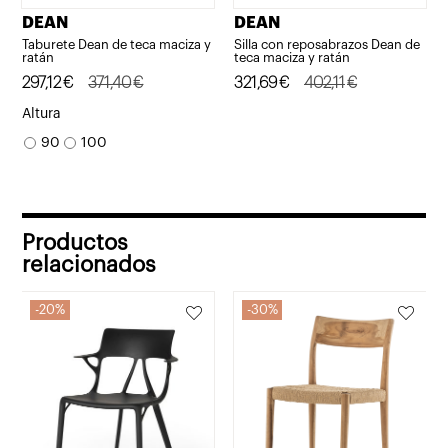
DEAN
DEAN
Taburete Dean de teca maciza y
Silla con reposabrazos Dean de
ratán
teca maciza y ratán
El
El
297,12
€
371,40
€
El
El
321,69
€
402,11
€
precio
precio
precio
precio
Altura
original
actual
original
actual
90
100
era:
es:
era:
es:
371,40€.
297,12€.
402,11€.
321,69€.
Productos
relacionados
20%
30%