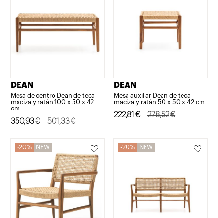
DEAN
DEAN
Mesa de centro Dean de teca
Mesa auxiliar Dean de teca
maciza y ratán 100 x 50 x 42
maciza y ratán 50 x 50 x 42 cm
cm
El
El
222,81
€
278,52
€
El
El
350,93
€
501,33
€
precio
precio
precio
precio
original
actual
original
actual
20%
NEW
20%
NEW
era:
es:
era:
es:
278,52€.
222,81€.
501,33€.
350,93€.