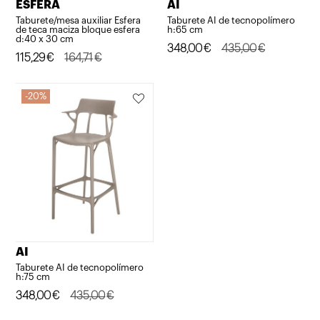
ESFERA
AI
Taburete/mesa auxiliar Esfera
Taburete AI de tecnopolímero
de teca maciza bloque esfera
h:65 cm
d:40 x 30 cm
El
El
348,00
€
435,00
€
El
El
115,29
€
164,71
€
precio
precio
precio
precio
original
actual
original
actual
20%
era:
es:
era:
es:
435,00€.
348,00€.
164,71€.
115,29€.
AI
Taburete AI de tecnopolímero
h:75 cm
El
El
348,00
€
435,00
€
precio
precio