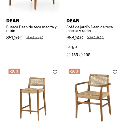
DEAN
DEAN
Butaca Dean de teca maciza y
Sofá de jardín Dean de teca
ratán
maciza y ratán
El
El
381,26
€
476,57
€
El
El
688,24
€
860,30
€
precio
precio
precio
precio
Largo
original
actual
original
actual
135
195
era:
es:
era:
es:
476,57€.
381,26€.
860,30€.
688,24€.
20%
20%