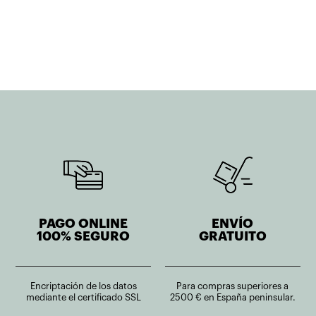
original
actual
era:
es:
435,00€.
348,00€.
PAGO ONLINE
ENVÍO
100% SEGURO
GRATUITO
Encriptación de los datos
Para compras superiores a
mediante el certificado SSL
2500 € en España peninsular.