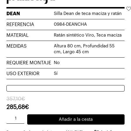
DEAN
Silla Dean de teca maciza y ratán
REFERENCIA
0984-DEANCHA
MATERIAL
Ratán sintético Viro, Teca maciza
MEDIDAS
Altura 80 cm, Profundidad 55
cm, Largo 45 cm
REQUIERE MONTAJE
No
USO EXTERIOR
Sí
El
El
357,10
€
precio
precio
285,68
€
original
actual
Silla
Añadir a la cesta
era:
es:
Dean
357,10€.
285,68€.