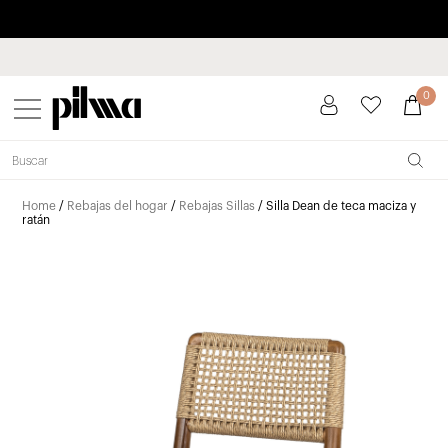
Paga a plazos hasta 3 meses sin intereses 0% TAE
pilma
0
Home
/
Rebajas del hogar
/
Rebajas Sillas
/ Silla Dean de teca maciza y
ratán