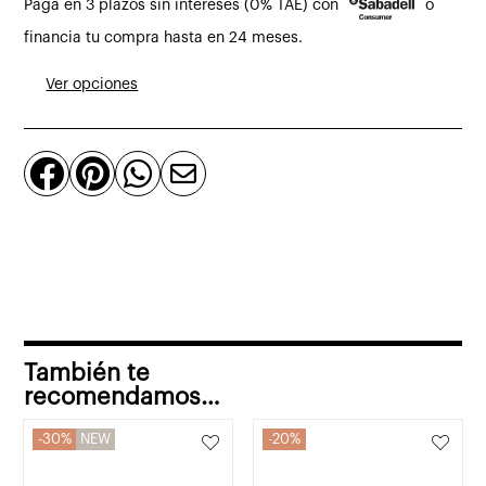
Paga en 3 plazos sin intereses (0% TAE) con
o
de
teca
financia tu compra hasta en 24 meses.
maciza
Ver opciones
y
ratán
cantidad




También te
recomendamos…
30%
NEW
20%