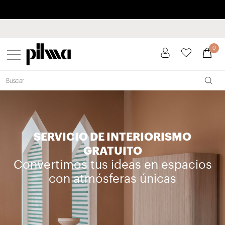
Paga a plazos hasta 3 meses sin intereses 0% TAE
pilma
0
SERVICIO DE INTERIORISMO
GRATUITO
Convertimos tus ideas en espacios
con atmósferas únicas