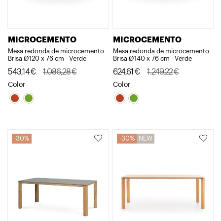
MICROCEMENTO
MICROCEMENTO
Mesa redonda de microcemento
Mesa redonda de microcemento
Brisa Ø120 x 76 cm - Verde
Brisa Ø140 x 76 cm - Verde
El
El
El
El
543,14
€
1.086,28
€
624,61
€
1.249,22
€
precio
precio
precio
precio
Color
Color
original
actual
original
actual
era:
es:
era:
es:
1.086,28€.
543,14€.
1.249,22€.
624,61€.
30%
30%
NEW