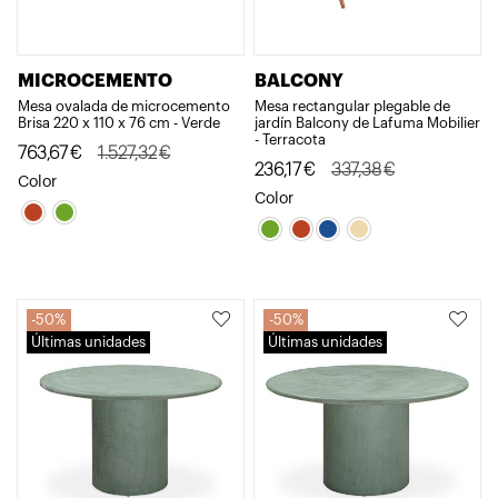
MICROCEMENTO
BALCONY
Mesa ovalada de microcemento
Mesa rectangular plegable de
Brisa 220 x 110 x 76 cm - Verde
jardín Balcony de Lafuma Mobilier
- Terracota
El
El
763,67
€
1.527,32
€
El
El
236,17
€
337,38
€
precio
precio
Color
precio
precio
Color
original
actual
original
actual
era:
es:
era:
es:
1.527,32€.
763,67€.
337,38€.
236,17€.
50%
50%
Últimas unidades
Últimas unidades