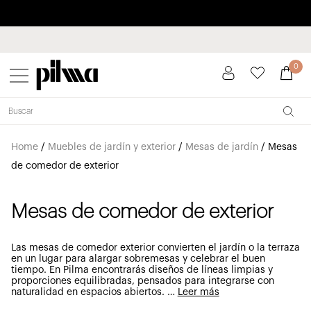
Paga a plazos hasta 3 meses sin intereses 0% TAE
pilma
0
Home
/
Muebles de jardín y exterior
/
Mesas de jardín
/
Mesas
de comedor de exterior
Mesas de comedor de exterior
Las mesas de comedor exterior convierten el jardín o la terraza
en un lugar para alargar sobremesas y celebrar el buen
tiempo. En Pilma encontrarás diseños de líneas limpias y
proporciones equilibradas, pensados para integrarse con
naturalidad en espacios abiertos.
…
Leer más