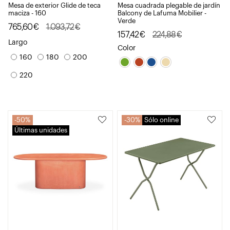
Mesa de exterior Glide de teca
Mesa cuadrada plegable de jardín
maciza - 160
Balcony de Lafuma Mobilier -
Verde
El
El
765,60
€
1.093,72
€
El
El
157,42
€
224,88
€
precio
precio
Largo
precio
precio
Color
original
actual
160
180
200
original
actual
era:
es:
era:
es:
220
1.093,72€.
765,60€.
224,88€.
157,42€.
50%
30%
Sólo online
Últimas unidades