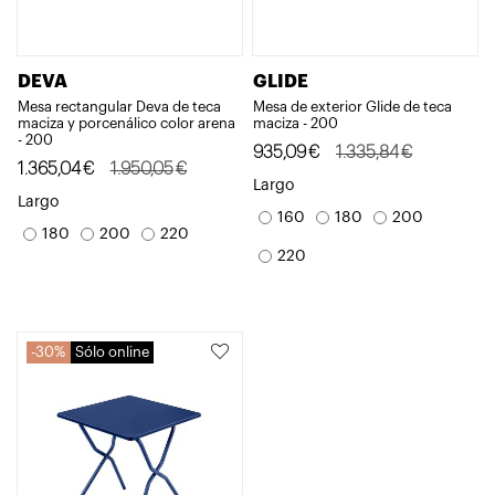
DEVA
GLIDE
Mesa rectangular Deva de teca
Mesa de exterior Glide de teca
maciza y porcenálico color arena
maciza - 200
- 200
El
El
935,09
€
1.335,84
€
El
El
1.365,04
€
1.950,05
€
precio
precio
Largo
precio
precio
Largo
original
actual
160
180
200
original
actual
180
200
220
era:
es:
era:
es:
220
1.335,84€.
935,09€.
1.950,05€.
1.365,04€.
30%
Sólo online