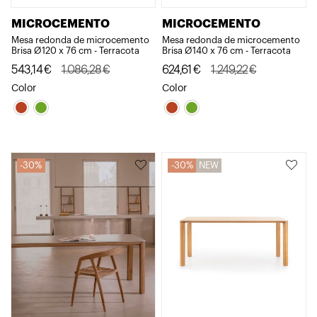
MICROCEMENTO
MICROCEMENTO
Mesa redonda de microcemento
Mesa redonda de microcemento
Brisa Ø120 x 76 cm - Terracota
Brisa Ø140 x 76 cm - Terracota
El
El
El
El
543,14
€
1.086,28
€
624,61
€
1.249,22
€
precio
precio
precio
precio
Color
Color
original
actual
original
actual
era:
es:
era:
es:
1.086,28€.
543,14€.
1.249,22€.
624,61€.
30%
30%
NEW