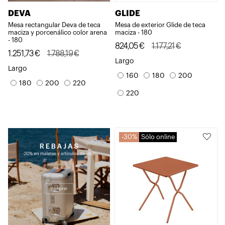
DEVA
GLIDE
Mesa rectangular Deva de teca
Mesa de exterior Glide de teca
maciza y porcenálico color arena
maciza - 180
- 180
El
El
824,05
€
1.177,21
€
El
El
1.251,73
€
1.788,19
€
precio
precio
Largo
precio
precio
Largo
original
actual
160
180
200
original
actual
180
200
220
era:
es:
era:
es:
220
1.177,21€.
824,05€.
1.788,19€.
1.251,73€.
30%
Sólo online