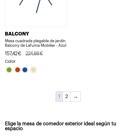
BALCONY
Mesa cuadrada plegable de jardín
Balcony de Lafuma Mobilier - Azul
El
El
157,42
€
224,88
€
precio
precio
Color
original
actual
era:
es:
224,88€.
157,42€.
1
2
→
Elige la mesa de comedor exterior ideal según tu
espacio