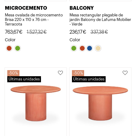
MICROCEMENTO
BALCONY
Mesa ovalada de microcemento
Mesa rectangular plegable de
Brisa 220 x 110 x 76 cm -
jardín Balcony de Lafuma Mobilier
Terracota
- Verde
El
El
El
El
763,67
€
1.527,32
€
236,17
€
337,38
€
precio
precio
precio
precio
Color
Color
original
actual
original
actual
era:
es:
era:
es:
1.527,32€.
763,67€.
337,38€.
236,17€.
50%
50%
Últimas unidades
Últimas unidades