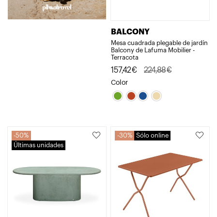
BALCONY
Mesa cuadrada plegable de jardín
Balcony de Lafuma Mobilier -
Terracota
El
El
157,42
€
224,88
€
precio
precio
Color
original
actual
era:
es:
224,88€.
157,42€.
50%
30%
Sólo online
Últimas unidades