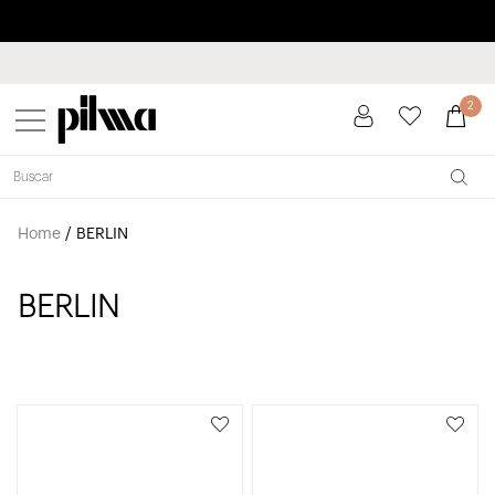
Paga a plazos hasta 3 meses sin intereses 0% TAE
pilma
2
Home
/
BERLIN
BERLIN