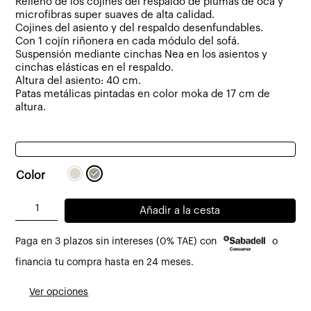
Relleno de los cojines del respaldo de plumas de oca y
microfibras super suaves de alta calidad.
Cojines del asiento y del respaldo desenfundables.
Con 1 cojín riñonera en cada módulo del sofá.
Suspensión mediante cinchas Nea en los asientos y
cinchas elásticas en el respaldo.
Altura del asiento: 40 cm.
Patas metálicas pintadas en color moka de 17 cm de
altura.
Color
Sofá
Añadir a la cesta
Berlin
Paga en 3 plazos sin intereses (0% TAE) con
o
6
-
financia tu compra hasta en 24 meses.
7
Ver opciones
plazas