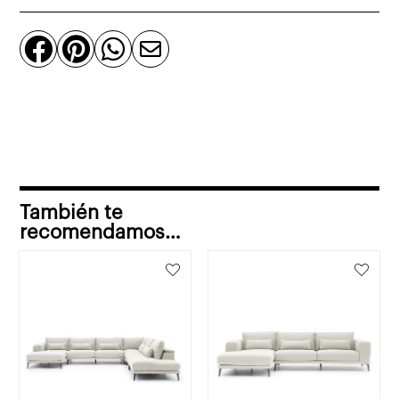
rinconero
izquierda




cantidad
También te
recomendamos…