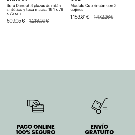
Sofá Danout 3 plazas de ratán
Módulo Cub rincón con 3
sintético y teca maciza 184 x 78
cojines
x 75 cm
El
El
1.153,81
€
1.472,26
€
El
El
609,05
€
1.218,09
€
precio
precio
precio
precio
original
actual
original
actual
era:
es:
era:
es:
1.472,26€.
1.153,81€.
1.218,09€.
609,05€.
PAGO ONLINE
ENVÍO
100% SEGURO
GRATUITO