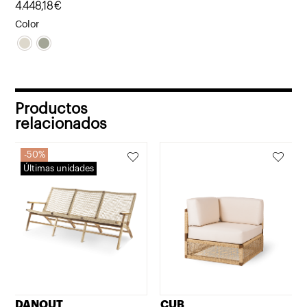
4.448,18
€
Color
Productos
relacionados
50%
Últimas unidades
DANOUT
CUB