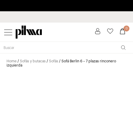
Paga a plazos hasta 3 meses sin intereses 0% TAE
pilma
0
Home
/
Sofás y butacas
/
Sofás
/ Sofá Berlin 6 – 7 plazas rinconero
izquierda