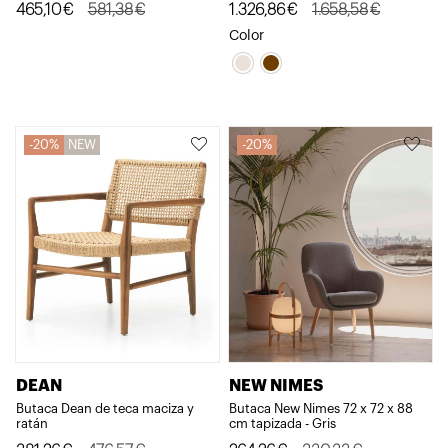
El
El
El
El
465,10
€
581,38
€
1.326,86
€
1.658,58
€
precio
precio
precio
precio
Color
original
actual
original
actual
era:
es:
era:
es:
581,38€.
465,10€.
1.658,58€.
1.326,86€.
20%
NEW
20%
DEAN
NEW NIMES
Butaca Dean de teca maciza y
Butaca New Nimes 72 x 72 x 88
ratán
cm tapizada - Gris