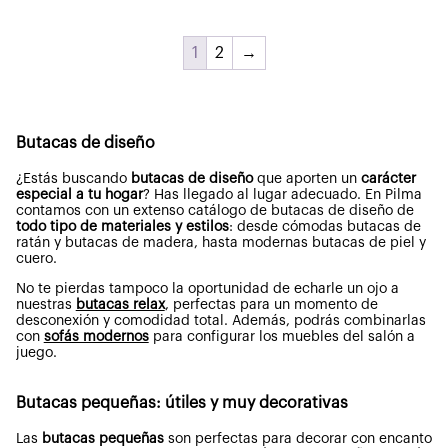
525,30€.
420,23€.
1
2
→
Butacas de diseño
¿Estás buscando
butacas de diseño
que aporten un
carácter
especial a tu hogar
? Has llegado al lugar adecuado. En Pilma
contamos con un extenso catálogo de butacas de diseño de
todo tipo de materiales y estilos
: desde cómodas butacas de
ratán y butacas de madera, hasta modernas butacas de piel y
cuero.
No te pierdas tampoco la oportunidad de echarle un ojo a
nuestras
butacas relax
, perfectas para un momento de
desconexión y comodidad total. Además, podrás combinarlas
con
sofás modernos
para configurar los muebles del salón a
juego.
Butacas pequeñas: útiles y muy decorativas
Las
butacas pequeñas
son perfectas para decorar con encanto