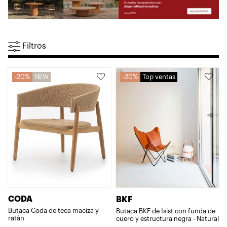
Filtros
20%
NEW
20%
Top ventas
CODA
BKF
Butaca Coda de teca maciza y
Butaca BKF de Isist con funda de
ratán
cuero y estructura negra - Natural