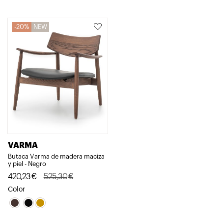
330,33€.
264,26€.
750,95€.
450,57€.
20%
NEW
VARMA
Butaca Varma de madera maciza
y piel - Negro
El
El
420,23
€
525,30
€
precio
precio
Color
original
actual
era:
es: