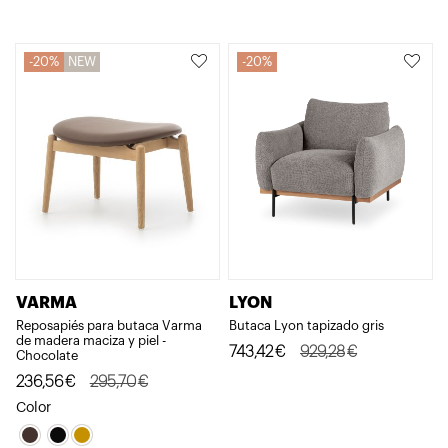
precio
precio
original
actual
era:
es:
20%
NEW
20%
2.074,28€.
1.659,42€.
VARMA
LYON
Reposapiés para butaca Varma
Butaca Lyon tapizado gris
de madera maciza y piel -
El
El
743,42
€
929,28
€
Chocolate
precio
precio
El
El
236,56
€
295,70
€
original
actual
precio
precio
Color
era:
es:
original
actual