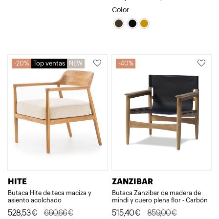
precio
precio
precio
precio
Color
original
actual
original
actual
era:
es:
era:
es:
775,49€.
542,84€.
525,30€.
420,23€.
20%
Top ventas
NEW
40%
HITE
ZANZIBAR
Butaca Hite de teca maciza y
Butaca Zanzibar de madera de
asiento acolchado
mindi y cuero plena flor - Carbón
El
El
El
El
528,53
€
660,66
€
515,40
€
859,00
€