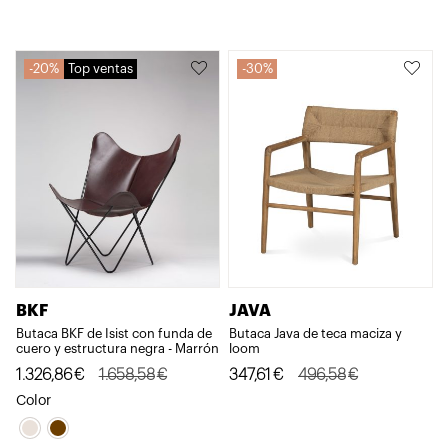
929,28€.
743,42€.
era:
es:
295,70€.
236,56€.
20%
Top ventas
30%
BKF
JAVA
Butaca BKF de Isist con funda de
Butaca Java de teca maciza y
cuero y estructura negra - Marrón
loom
El
El
El
El
1.326,86
€
1.658,58
€
347,61
€
496,58
€
precio
precio
precio
precio
Color
original
actual
original
actual