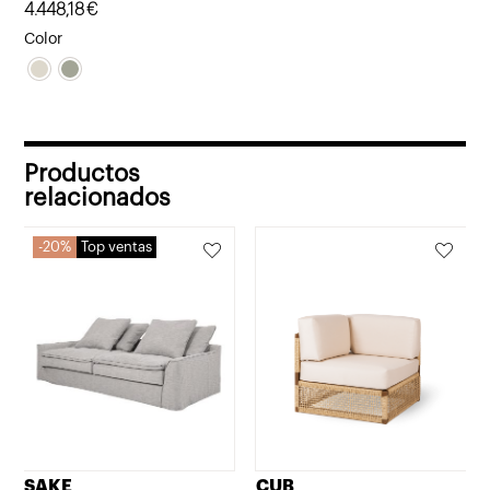
4.448,18
€
Color
Productos
relacionados
20%
Top ventas
SAKE
CUB