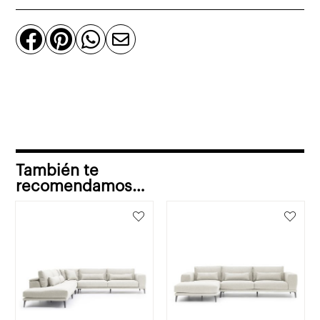
rinconero
derecha




cantidad
También te
recomendamos…