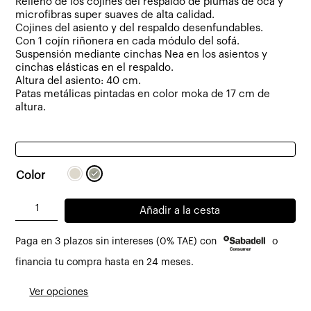
Relleno de los cojines del respaldo de plumas de oca y
microfibras super suaves de alta calidad.
Cojines del asiento y del respaldo desenfundables.
Con 1 cojín riñonera en cada módulo del sofá.
Suspensión mediante cinchas Nea en los asientos y
cinchas elásticas en el respaldo.
Altura del asiento: 40 cm.
Patas metálicas pintadas en color moka de 17 cm de
altura.
Color
Sofá
Añadir a la cesta
Berlin
Paga en 3 plazos sin intereses (0% TAE) con
o
5
-
financia tu compra hasta en 24 meses.
6
Ver opciones
plazas