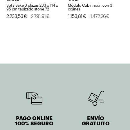
Sofá Sake 3 plazas 233 x 114 x
Módulo Cub rincón con 3
95 cm tapizado stone 72
cojines
El
El
2.233,53
€
2.791,91
€
El
El
1.153,81
€
1.472,26
€
precio
precio
precio
precio
original
actual
original
actual
era:
es:
era:
es:
2.791,91€.
2.233,53€.
1.472,26€.
1.153,81€.
PAGO ONLINE
ENVÍO
100% SEGURO
GRATUITO