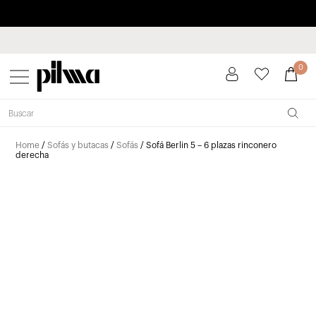
Paga a plazos hasta 3 meses sin intereses 0% TAE
pilma
0
Home
/
Sofás y butacas
/
Sofás
/ Sofá Berlin 5 – 6 plazas rinconero
derecha