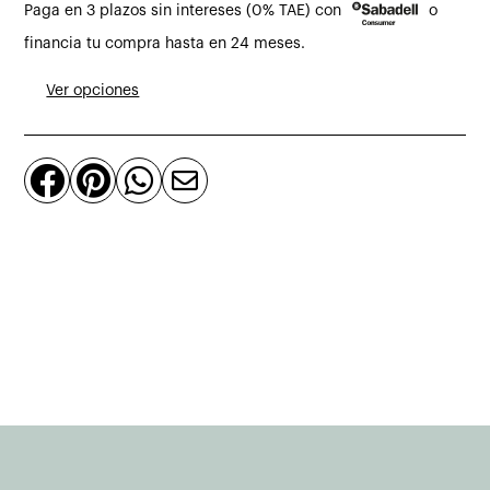
Paga en 3 plazos sin intereses (0% TAE) con
o
3
plazas
financia tu compra hasta en 24 meses.
chaise
Ver opciones
longue
intercambiable
derecha/izquierda




cantidad