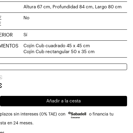
Altura 67 cm, Profundidad 84 cm, Largo 80 cm
E
No
E
ERIOR
Sí
MENTOS
Cojín Cub cuadrado 45 x 45 cm
Cojín Cub rectangular 50 x 35 cm
€
o
o
€
al
Añadir a la cesta
52€.
9€.
plazos sin intereses (0% TAE) con
o financia tu
azos
sta en 24 meses.