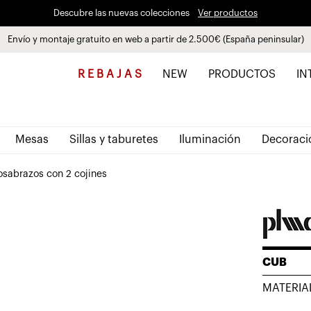
Descubre las nuevas colecciones
Ver productos
Envío y montaje gratuito en web a partir de 2.500€ (España peninsular)
Paga a plazos hasta 3 meses sin intereses 0% TAE
R E B A J A S
NEW
PRODUCTOS
IN
Mesas
Sillas y taburetes
Iluminación
Decoraci
osabrazos con 2 cojines
CUB
MATERIA