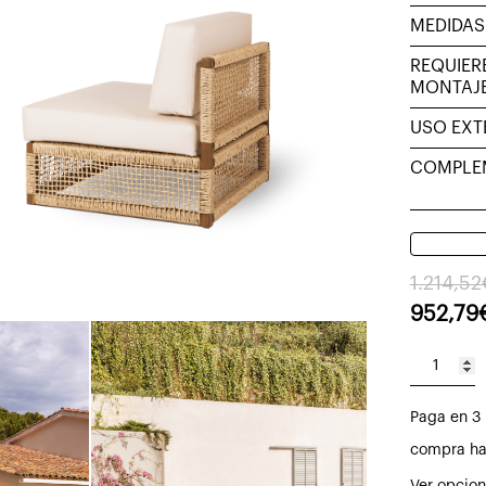
MEDIDAS
REQUIER
MONTAJ
USO EXT
COMPLE
El
El
1.214,52
preci
preci
952,79
origin
actual
era:
es:
Módulo
1.214,
952,7
Cub
Paga en 3 
sin
reposabr
compra ha
con