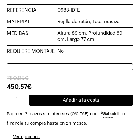
REFERENCIA
0988-IDTE
MATERIAL
Rejilla de ratán, Teca maciza
MEDIDAS
Altura 89 cm, Profundidad 69
cm, Largo 77 cm
REQUIERE MONTAJE
No
El
El
750,95
€
precio
precio
450,57
€
original
actual
Butaca
Añadir a la cesta
era:
es:
Idera
750,95€.
450,57€.
Paga en 3 plazos sin intereses (0% TAE) con
o
de
teca
financia tu compra hasta en 24 meses.
y
Ver opciones