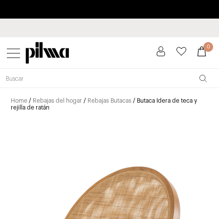
Paga a plazos hasta 3 meses sin intereses 0% TAE
pilma
0
Home
/
Rebajas del hogar
/
Rebajas Butacas
/ Butaca Idera de teca y
rejilla de ratán