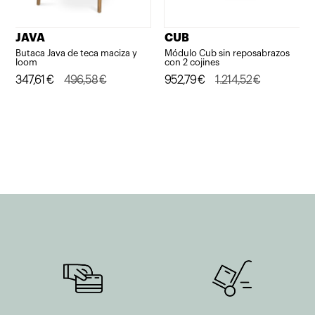
JAVA
CUB
Butaca Java de teca maciza y
Módulo Cub sin reposabrazos
loom
con 2 cojines
El
El
347,61
€
496,58
€
El
El
952,79
€
1.214,52
€
precio
precio
precio
precio
original
actual
original
actual
era:
es:
era:
es:
496,58€.
347,61€.
1.214,52€.
952,79€.