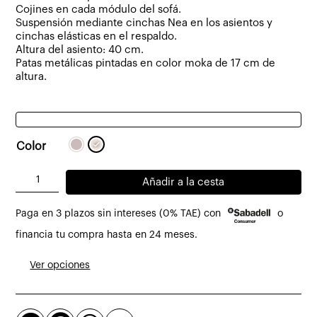
Cojines en cada módulo del sofá.
Suspensión mediante cinchas Nea en los asientos y
cinchas elásticas en el respaldo.
Altura del asiento: 40 cm.
Patas metálicas pintadas en color moka de 17 cm de
altura.
Color
Sofá
Añadir a la cesta
Dresde
Paga en 3 plazos sin intereses (0% TAE) con
o
3
plazas
financia tu compra hasta en 24 meses.
tapizado
Ver opciones
en
tela
cantidad