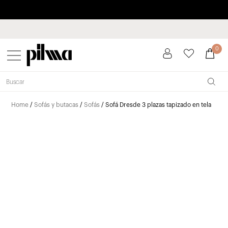
Paga a plazos hasta 3 meses sin intereses 0% TAE
pilma
0
Home
/
Sofás y butacas
/
Sofás
/ Sofá Dresde 3 plazas tapizado en tela