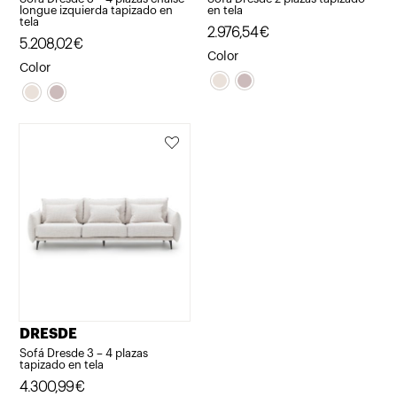
longue izquierda tapizado en
en tela
tela
2.976,54
€
5.208,02
€
Color
Color
DRESDE
Sofá Dresde 3 – 4 plazas
tapizado en tela
4.300,99
€