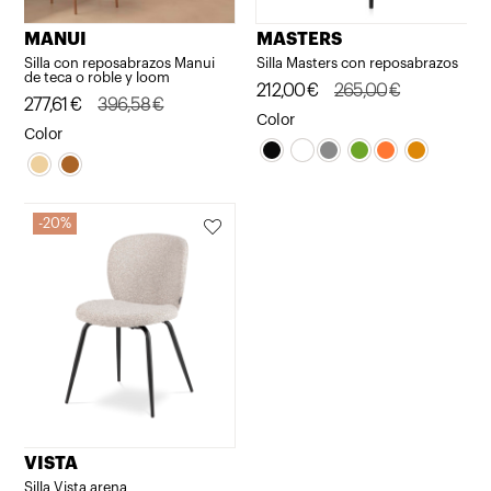
MANUI
MASTERS
Silla con reposabrazos Manui
Silla Masters con reposabrazos
de teca o roble y loom
El
El
212,00
€
265,00
€
El
El
277,61
€
396,58
€
precio
precio
Color
precio
precio
Color
original
actual
original
actual
era:
es:
era:
es:
265,00€.
212,00€.
396,58€.
277,61€.
20%
VISTA
Silla Vista arena