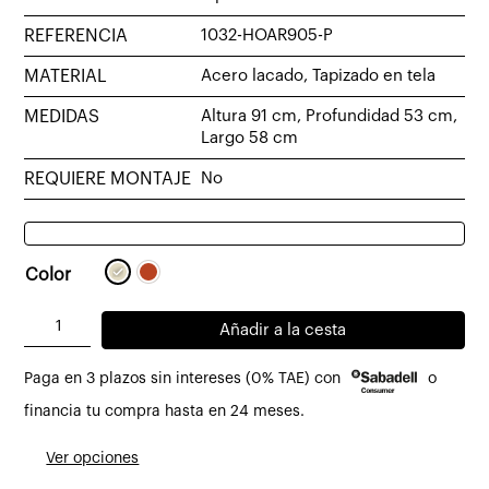
REFERENCIA
1032-HOAR905-P
MATERIAL
Acero lacado, Tapizado en tela
MEDIDAS
Altura 91 cm, Profundidad 53 cm,
Largo 58 cm
REQUIERE MONTAJE
No
Color
Silla
Añadir a la cesta
con
Paga en 3 plazos sin intereses (0% TAE) con
o
reposabrazos
Hole
financia tu compra hasta en 24 meses.
tapizado
Ver opciones
arena