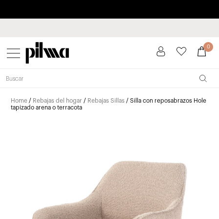
Paga a plazos hasta 3 meses sin intereses 0% TAE
pilma
0
Home
/
Rebajas del hogar
/
Rebajas Sillas
/ Silla con reposabrazos Hole
tapizado arena o terracota