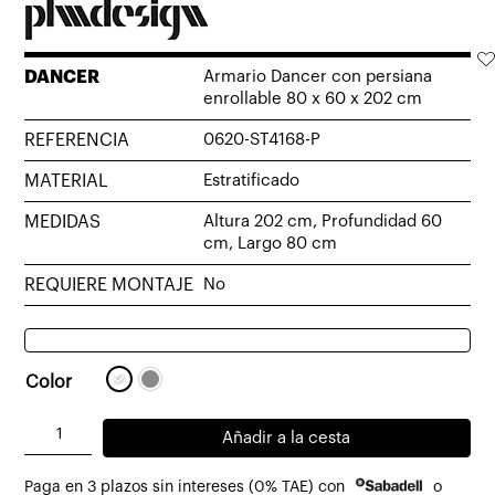
DANCER
Armario Dancer con persiana
enrollable 80 x 60 x 202 cm
REFERENCIA
0620-ST4168-P
MATERIAL
Estratificado
MEDIDAS
Altura 202 cm, Profundidad 60
cm, Largo 80 cm
REQUIERE MONTAJE
No
Color
Armario
Añadir a la cesta
Dancer
Paga en 3 plazos sin intereses (0% TAE) con
o
con