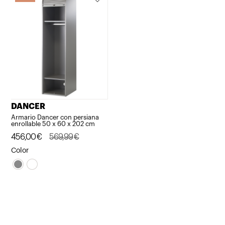
DANCER
Armario Dancer con persiana
enrollable 50 x 60 x 202 cm
El
El
456,00
€
569,99
€
precio
precio
Color
original
actual
era:
es:
569,99€.
456,00€.