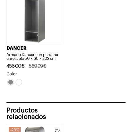
DANCER
Armario Dancer con persiana
enrollable 50 x 60 x 202 cm
El
El
456,00
€
569,99
€
precio
precio
Color
original
actual
era:
es:
569,99€.
456,00€.
Productos
relacionados
20%