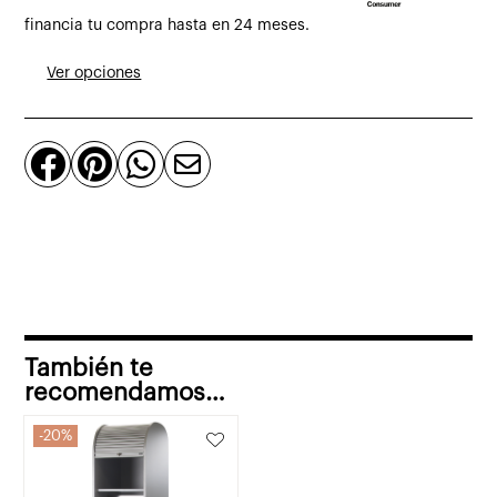
persiana
financia tu compra hasta en 24 meses.
enrollable
Ver opciones
80
x
60




x
202
cm
cantidad
También te
recomendamos…
20%