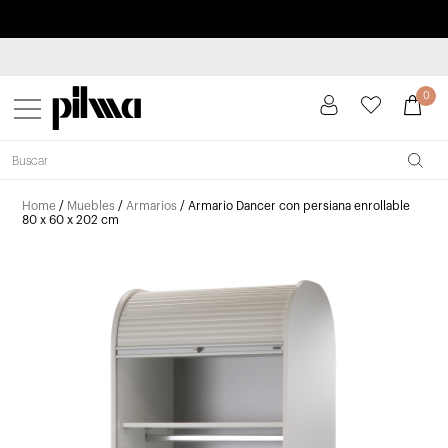
Paga a plazos hasta 3 meses sin intereses 0% TAE
pilma
0
Home
/
Muebles
/
Armarios
/ Armario Dancer con persiana enrollable
80 x 60 x 202 cm