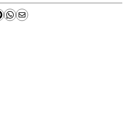


