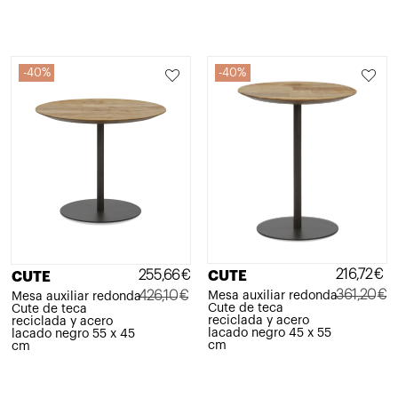
40%
40%
216,72
€
255,66
€
CUTE
CUTE
361,20
€
426,10
€
Mesa auxiliar redonda
Mesa auxiliar redonda
Cute de teca
Cute de teca
El
El
El
El
reciclada y acero
reciclada y acero
lacado negro 45 x 55
lacado negro 55 x 45
precio
precio
precio
precio
cm
cm
original
actual
original
actual
era:
es:
era:
es: