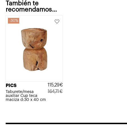
También te
recomendamos…
30%
115,29
€
PICS
164,71
€
Taburete/mesa
auxiliar Cup teca
El
El
maciza d:30 x 40 cm
precio
precio
original
actual
era:
es:
164,71€.
115,29€.