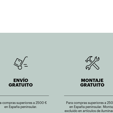
361,20€.
216,72€.
426,10€.
255,66€.
ENVÍO
MONTAJE
GRATUITO
GRATUITO
a compras superiores a 2500 €
Para compras superiores a 25
en España peninsular.
en España peninsular. Monta
excluido en artículos de ilumina