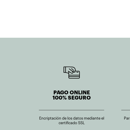
232,80€.
186,24€.
592,05€.
473,64€.
PAGO ONLINE
100% SEGURO
Encriptación de los datos mediante el
Par
certificado SSL