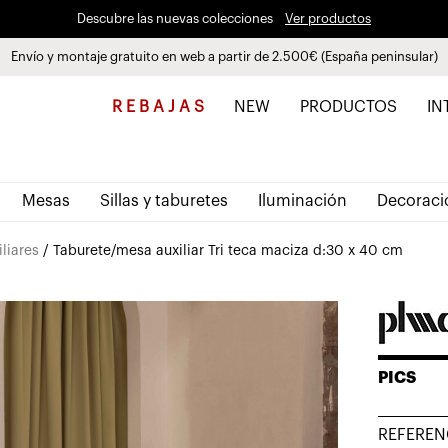
Descubre las nuevas colecciones
Ver productos
Envío y montaje gratuito en web a partir de 2.500€ (España peninsular)
Paga a plazos hasta 3 meses sin intereses 0% TAE
R E B A J A S
NEW
PRODUCTOS
IN
Mesas
Sillas y taburetes
Iluminación
Decoraci
liares
/ Taburete/mesa auxiliar Tri teca maciza d:30 x 40 cm
PICS
REFEREN