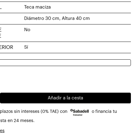
L
Teca maciza
Diámetro 30 cm, Altura 40 cm
E
No
E
ERIOR
Sí
o
o
al
/mesa
Añadir a la cesta
€.
€.
plazos sin intereses (0% TAE) con
o financia tu
sta en 24 meses.
nes