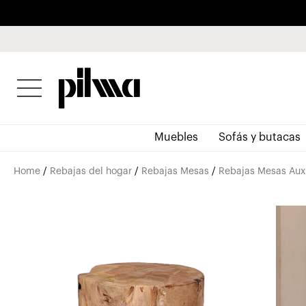
pilma
Muebles
Sofás y butacas
Home
/
Rebajas del hogar
/
Rebajas Mesas
/
Rebajas Mesas Auxi