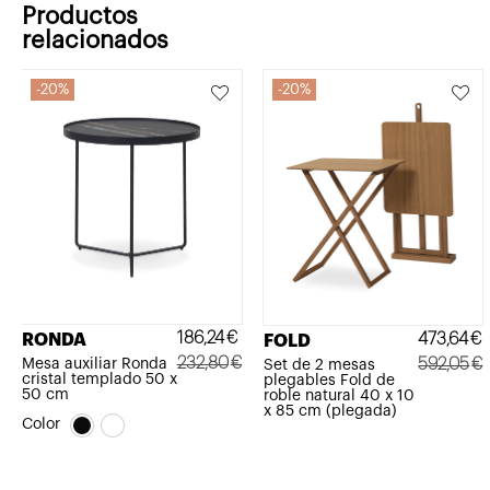
Productos
relacionados
20%
20%
186,24
€
473,64
€
RONDA
FOLD
232,80
€
592,05
€
Mesa auxiliar Ronda
Set de 2 mesas
cristal templado 50 x
plegables Fold de
El
El
El
El
50 cm
roble natural 40 x 10
x 85 cm (plegada)
precio
precio
precio
precio
Color
original
actual
original
actual
era:
es:
era:
es: