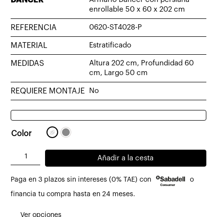
enrollable 50 x 60 x 202 cm
REFERENCIA
0620-ST4028-P
MATERIAL
Estratificado
MEDIDAS
Altura 202 cm, Profundidad 60
cm, Largo 50 cm
REQUIERE MONTAJE
No
Color
Armario
Añadir a la cesta
Dancer
Paga en 3 plazos sin intereses (0% TAE) con
o
con
persiana
financia tu compra hasta en 24 meses.
enrollable
Ver opciones