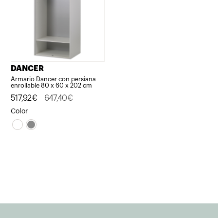
DANCER
Armario Dancer con persiana
enrollable 80 x 60 x 202 cm
El
El
517,92
€
647,40
€
precio
precio
Color
original
actual
era:
es:
647,40€.
517,92€.