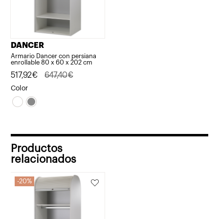
DANCER
Armario Dancer con persiana
enrollable 80 x 60 x 202 cm
El
El
517,92
€
647,40
€
precio
precio
Color
original
actual
era:
es:
647,40€.
517,92€.
Productos
relacionados
20%