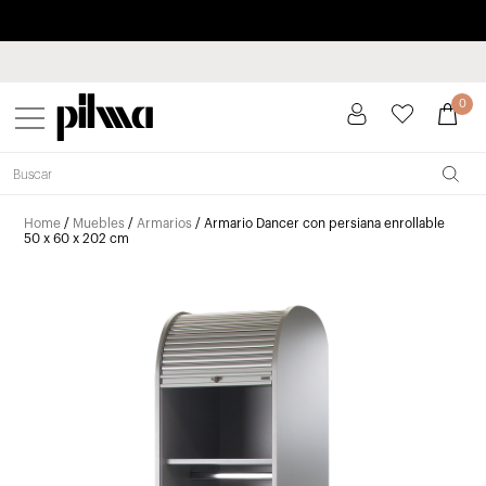
Paga a plazos hasta 3 meses sin intereses 0% TAE
pilma
0
Home
/
Muebles
/
Armarios
/ Armario Dancer con persiana enrollable
50 x 60 x 202 cm