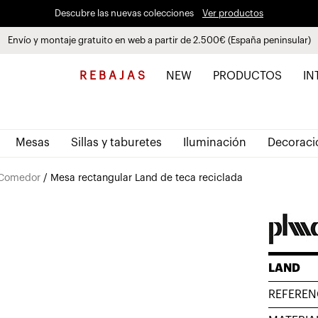
Descubre las nuevas colecciones
Ver productos
Envío y montaje gratuito en web a partir de 2.500€ (España peninsular)
Paga a plazos hasta 3 meses sin intereses 0% TAE
R E B A J A S
NEW
PRODUCTOS
IN
Mesas
Sillas y taburetes
Iluminación
Decoraci
 Comedor
/ Mesa rectangular Land de teca reciclada
LAND
REFEREN