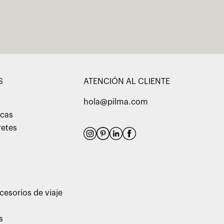
S
ATENCIÓN AL CLIENTE
hola@pilma.com
acas
retes
cesorios de viaje
s