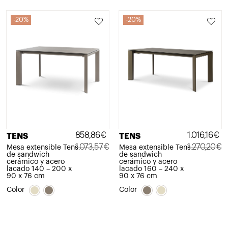
20%
20%
858,86
€
1.016,16
€
TENS
TENS
1.073,57
€
1.270,20
€
Mesa extensible Tens
Mesa extensible Tens
de sandwich
de sandwich
El
El
El
El
cerámico y acero
cerámico y acero
lacado 140 – 200 x
lacado 160 – 240 x
precio
precio
precio
precio
90 x 76 cm
90 x 76 cm
original
actual
original
actual
Color
Color
era:
es:
era:
es:
1.073,57€.
858,86€.
1.270,20€.
1.016,16€.