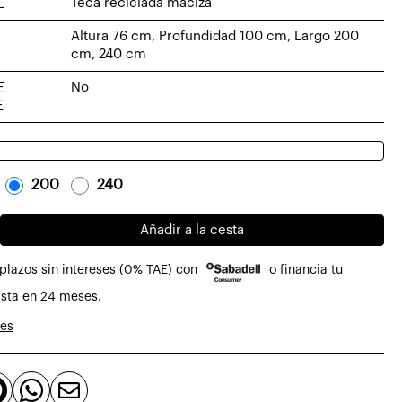
L
Teca reciclada maciza
Altura 76 cm, Profundidad 100 cm, Largo 200
cm, 240 cm
E
No
E
-
200
-
-
240
-
Añadir a la cesta
lar
plazos sin intereses (0% TAE) con
o financia tu
sta en 24 meses.
nes


