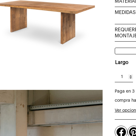
MATERIA
MEDIDAS
REQUIER
MONTAJ
Largo
Mesa
rectangu
Paga en 3 
Land
de
compra ha
teca
Ver opcio
reciclada
cantidad
