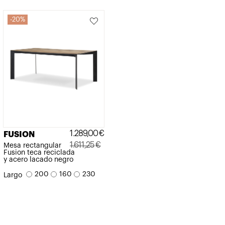
20%
1.289,00
€
FUSION
1.611,25
€
Mesa rectangular
Fusion teca reciclada
El
El
y acero lacado negro
precio
precio
200
160
230
Largo
original
actual
era:
es:
1.611,25€.
1.289,00€.