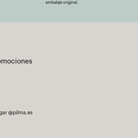
embalaje original.
romociones
ogar @pilma.es