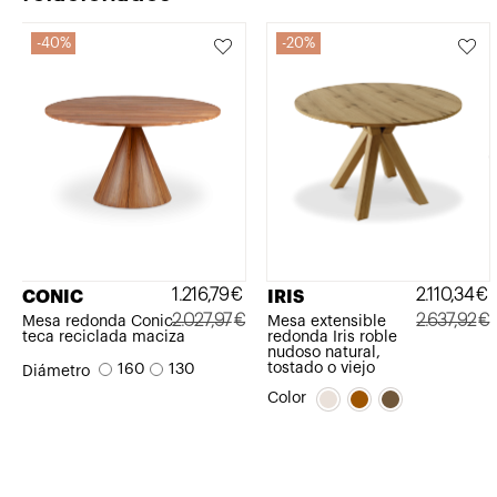
40%
20%
1.216,79
€
2.110,34
€
CONIC
IRIS
2.027,97
€
2.637,92
€
Mesa redonda Conic
Mesa extensible
teca reciclada maciza
redonda Iris roble
El
El
El
El
nudoso natural,
tostado o viejo
160
130
Diámetro
precio
precio
precio
precio
Color
original
actual
original
actual
era:
es:
era:
es:
2.027,97€.
1.216,79€.
2.637,92€.
2.110,34€.