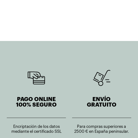
original
actual
era:
es:
742,30€.
593,84€.
PAGO ONLINE
ENVÍO
100% SEGURO
GRATUITO
Encriptación de los datos
Para compras superiores a
mediante el certificado SSL
2500 € en España peninsular.