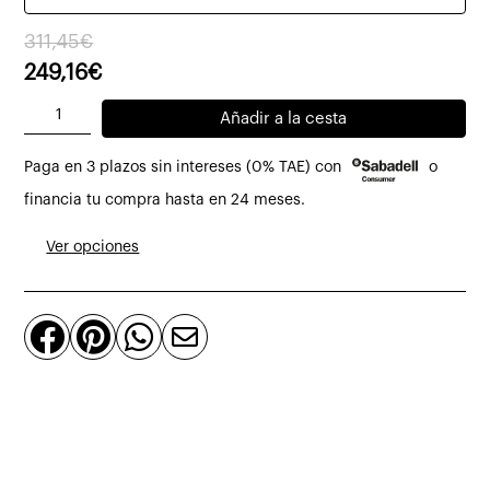
El
El
311,45
€
precio
precio
249,16
€
original
actual
Taburete
Añadir a la cesta
era:
es:
Lauta
311,45€.
249,16€.
Paga en 3 plazos sin intereses (0% TAE) con
o
de
roble
financia tu compra hasta en 24 meses.
macizo
Ver opciones
y
loom
natural




cantidad