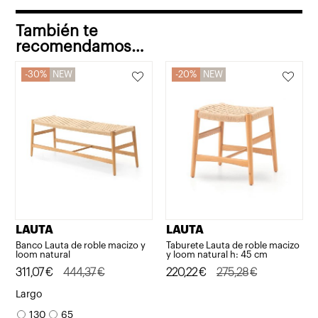
También te
recomendamos…
30%
NEW
20%
NEW
LAUTA
LAUTA
Banco Lauta de roble macizo y
Taburete Lauta de roble macizo
loom natural
y loom natural h: 45 cm
El
El
311,07
€
444,37
€
El
El
220,22
€
275,28
€
precio
precio
precio
precio
Largo
original
actual
original
actual
130
65