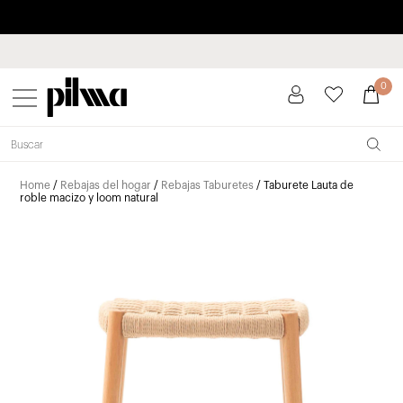
Paga a plazos hasta 3 meses sin intereses 0% TAE
pilma
0
Home
/
Rebajas del hogar
/
Rebajas Taburetes
/ Taburete Lauta de
roble macizo y loom natural