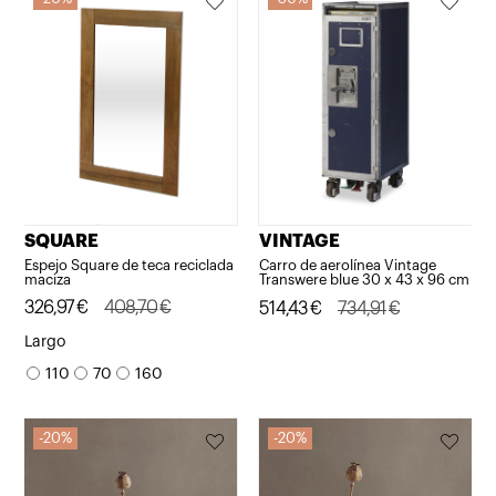
SQUARE
VINTAGE
Espejo Square de teca reciclada
Carro de aerolínea Vintage
maciza
Transwere blue 30 x 43 x 96 cm
El
El
326,97
€
408,70
€
El
El
514,43
€
734,91
€
precio
precio
precio
precio
Largo
original
actual
original
actual
110
70
160
era:
es:
era:
es:
408,70€.
326,97€.
734,91€.
514,43€.
20%
20%