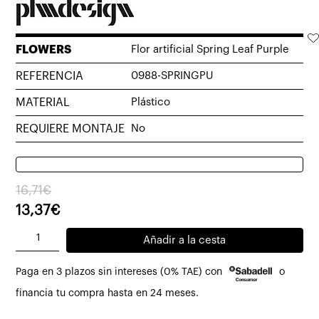
FLOWERS
Flor artificial Spring Leaf Purple
REFERENCIA
0988-SPRINGPU
MATERIAL
Plástico
REQUIERE MONTAJE
No
El
El
16,71
€
precio
precio
13,37
€
original
actual
Flor
Añadir a la cesta
era:
es:
artificial
16,71€.
13,37€.
Paga en 3 plazos sin intereses (0% TAE) con
o
Spring
Leaf
financia tu compra hasta en 24 meses.
Purple