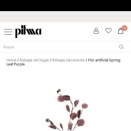
Paga a plazos hasta 3 meses sin intereses 0% TAE
pilma
0
Home
/
Rebajas del hogar
/
Rebajas Decoración
/ Flor artificial Spring
Leaf Purple