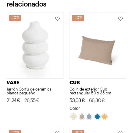
relacionados
20%
20%
VASE
CUB
Jarrón Corfu de cerámica
Cojín de exterior Cub
blanca pequeño
rectangular 50 x 35 cm
El
El
21,24
€
26,55
€
El
El
53,03
€
66,30
€
precio
precio
precio
precio
Color
original
actual
original
actual
era:
es:
era:
es:
26,55€.
21,24€.
66,30€.
53,03€.
20%
30%