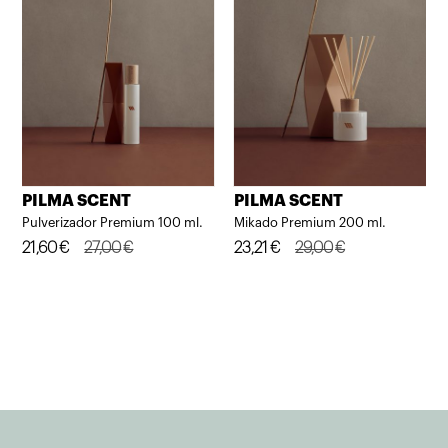
PILMA SCENT
PILMA SCENT
Pulverizador Premium 100 ml.
Mikado Premium 200 ml.
El
El
21,60
€
27,00
€
El
El
23,21
€
29,00
€
precio
precio
precio
precio
original
actual
original
actual
era:
es:
era:
es:
27,00€.
21,60€.
29,00€.
23,21€.