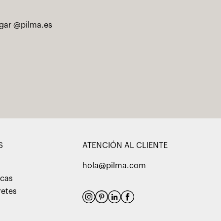
ogar @pilma.es
S
ATENCIÓN AL CLIENTE
hola@pilma.com
acas
retes