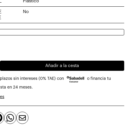
L
Plástico
E
No
E
o
o
al
Añadir a la cesta
.
.
plazos sin intereses (0% TAE) con
o financia tu
sta en 24 meses.
nes


