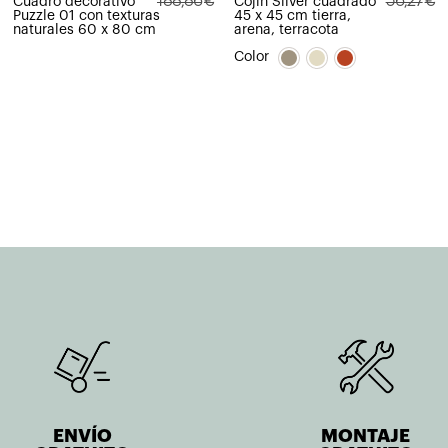
188,86
€
56,27
€
Cuadro decorativo
Cojín Silver cuadrado
Puzzle 01 con texturas
45 x 45 cm tierra,
El
El
El
El
naturales 60 x 80 cm
arena, terracota
precio
precio
precio
precio
Color
original
actual
original
actual
era:
es:
era:
es:
188,86€.
151,08€.
56,27€.
45,01€.
ENVÍO
MONTAJE