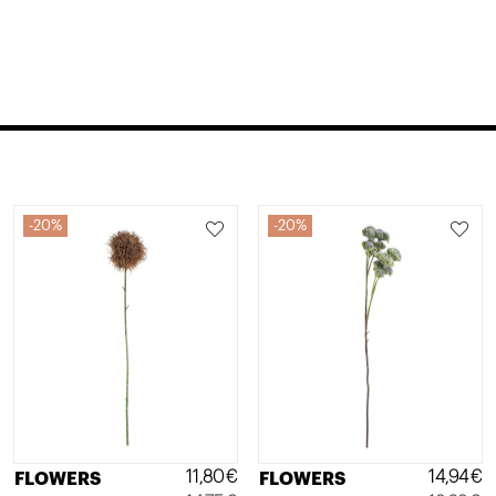
20%
20%
11,80
€
14,94
€
FLOWERS
FLOWERS