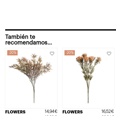
También te
recomendamos…
20%
20%
14,94
€
16,52
€
FLOWERS
FLOWERS