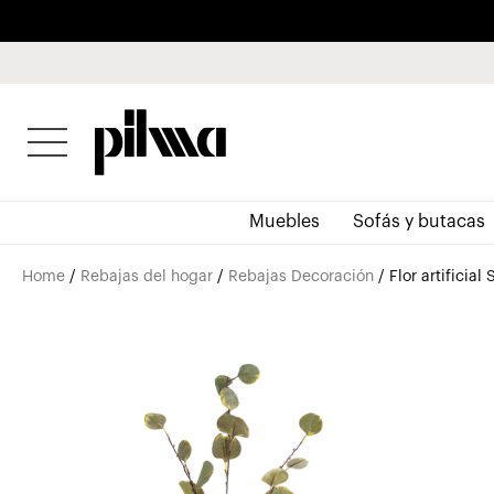
pilma
Muebles
Sofás y butacas
Home
/
Rebajas del hogar
/
Rebajas Decoración
/ Flor artificial