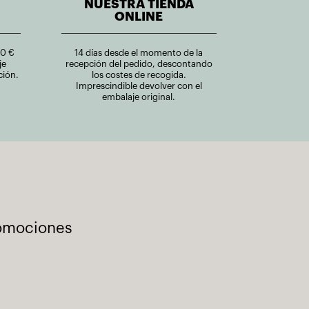
NUESTRA TIENDA
ONLINE
00 €
14 días desde el momento de la
je
recepción del pedido, descontando
ción.
los costes de recogida.
Imprescindible devolver con el
embalaje original.
romociones