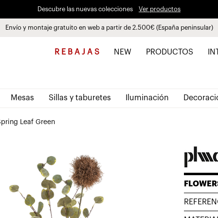
Descubre las nuevas colecciones
Ver productos
Envío y montaje gratuito en web a partir de 2.500€ (España peninsular)
Paga a plazos hasta 3 meses sin intereses 0% TAE
R E B A J A S
NEW
PRODUCTOS
IN
Mesas
Sillas y taburetes
Iluminación
Decoraci
 Spring Leaf Green
FLOWER
REFEREN