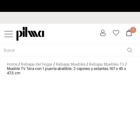
Paga a plazos hasta 3 meses sin intereses 0% TAE
pilma
1
Home
/
Rebajas del hogar
/
Rebajas Muebles
/
Rebajas Muebles TV
/
Mueble TV Tera con 1 puerta abatible, 2 cajones y estantes 167 x 45 x
47,5 cm