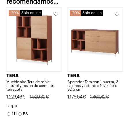
recomendamos…
cm
20%
Sólo online
20%
Sólo online
cantidad
TERA
TERA
Mueble alto Tera de roble
Aparador Tera con 1 puerta, 3
natural y resina de cemento
cajones y estantes 167 x 45 x
terracota
92,5 cm
El
El
1.223,46
€
1.529,32
€
El
El
1.175,54
€
1.469,42
€
precio
precio
precio
precio
Largo
original
actual
original
actual
111
56
era:
es:
era:
es:
1.529,32€.
1.223,46€.
1.469,42€.
1.175,54€.