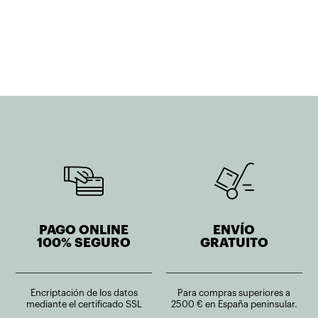
original
actual
era:
es:
1.270,10€.
1.016,09€.
PAGO ONLINE
ENVÍO
100% SEGURO
GRATUITO
Encriptación de los datos
Para compras superiores a
mediante el certificado SSL
2500 € en España peninsular.