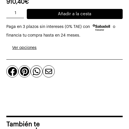
precio
precio
910,40
€
original
actual
Mueble
Añadir a la cesta
era:
es:
TV
1.138,01€.
910,40€.
Paga en 3 plazos sin intereses (0% TAE) con
o
Tera
con
financia tu compra hasta en 24 meses.
1
Ver opciones
puerta
abatible,
2




cajones
y
estantes
167
x
45
x
También te
47,5