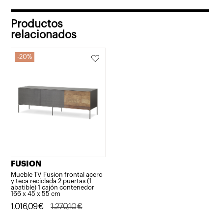
Productos
relacionados
20%
FUSION
Mueble TV Fusion frontal acero
y teca reciclada 2 puertas (1
abatible) 1 cajón contenedor
166 x 45 x 55 cm
El
El
1.016,09
€
1.270,10
€
precio
precio