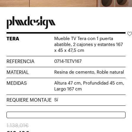
TERA
Mueble TV Tera con 1 puerta
abatible, 2 cajones y estantes 167
x 45 x 47,5 cm
REFERENCIA
0714-TETV167
MATERIAL
Resina de cemento, Roble natural
MEDIDAS
Altura 47 cm, Profundidad 45 cm,
Largo 167 cm
REQUIERE MONTAJE
Sí
El
El
1.138,01
€