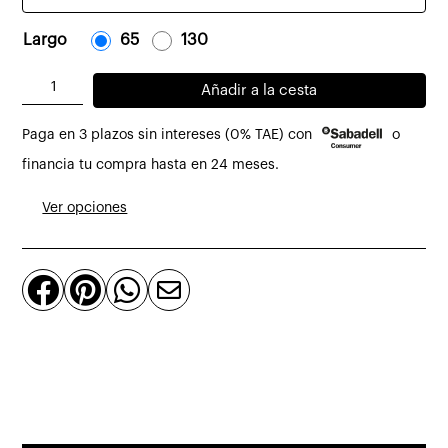
Largo
-
65
-
-
130
-
Banco
Añadir a la cesta
Lauta
Paga en 3 plazos sin intereses (0% TAE) con
o
de
roble
financia tu compra hasta en 24 meses.
macizo
Ver opciones
y
loom
natural




cantidad