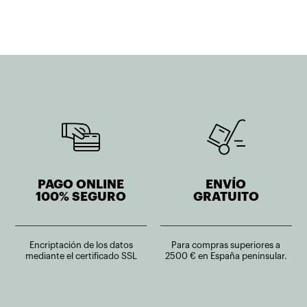
311,45€.
249,16€.
275,28€.
220,22€.
PAGO ONLINE
ENVÍO
100% SEGURO
GRATUITO
Encriptación de los datos
Para compras superiores a
mediante el certificado SSL
2500 € en España peninsular.