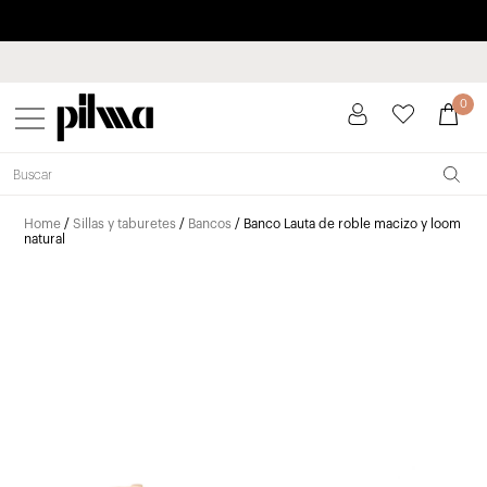
Paga a plazos hasta 3 meses sin intereses 0% TAE
pilma
0
Home
/
Sillas y taburetes
/
Bancos
/ Banco Lauta de roble macizo y loom
natural