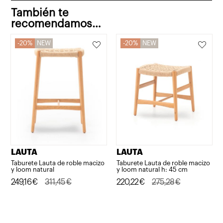
También te
recomendamos…
20%
NEW
20%
NEW
LAUTA
LAUTA
Taburete Lauta de roble macizo
Taburete Lauta de roble macizo
y loom natural
y loom natural h: 45 cm
El
El
249,16
€
311,45
€
El
El
220,22
€
275,28
€
precio
precio
precio
precio
original
actual
original
actual
era:
es:
era:
es: