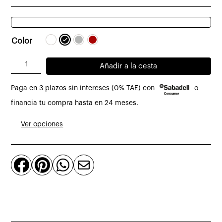
Color
Lámpara
Añadir a la cesta
de
Paga en 3 plazos sin intereses (0% TAE) con
o
suspensión
Parentesi
financia tu compra hasta en 24 meses.
de
Ver opciones
Flos
cantidad



