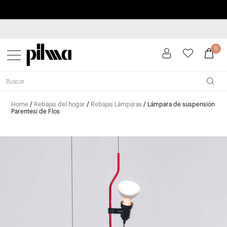
Paga a plazos hasta 3 meses sin intereses 0% TAE
pilma
0
Home
/
Rebajas del hogar
/
Rebajas Lámparas
/ Lámpara de suspensión
Parentesi de Flos