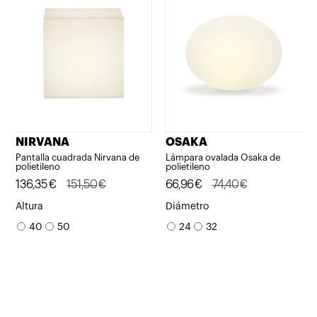
NIRVANA
OSAKA
Pantalla cuadrada Nirvana de
Lámpara ovalada Osaka de
polietileno
polietileno
El
El
136,35
€
151,50
€
El
El
66,96
€
74,40
€
precio
precio
precio
precio
Altura
Diámetro
original
actual
original
actual
40
50
24
32
era:
es:
era:
es:
151,50€.
136,35€.
74,40€.
66,96€.