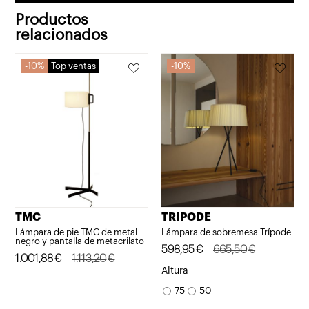
Productos
relacionados
10%
Top ventas
10%
TMC
TRIPODE
Lámpara de pie TMC de metal
Lámpara de sobremesa Trípode
negro y pantalla de metacrilato
El
El
598,95
€
665,50
€
El
El
1.001,88
€
1.113,20
€
precio
precio
Altura
precio
precio
original
actual
75
50
original
actual
era:
es: