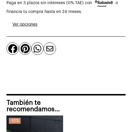
Paga en 3 plazos sin intereses (0% TAE) con
o
suspensión
Disa
financia tu compra hasta en 24 meses.
Mini
Ver opciones
pino
cantidad




También te
recomendamos…
10%