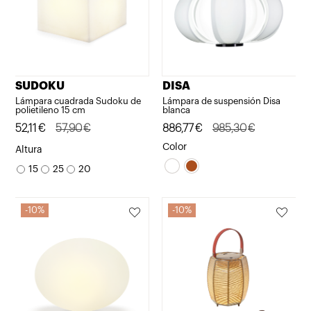
SUDOKU
DISA
Lámpara cuadrada Sudoku de
Lámpara de suspensión Disa
polietileno 15 cm
blanca
El
El
52,11
€
57,90
€
El
El
886,77
€
985,30
€
precio
precio
precio
precio
Color
Altura
original
actual
original
actual
15
25
20
era:
es:
era:
es:
57,90€.
52,11€.
985,30€.
886,77€.
10%
10%