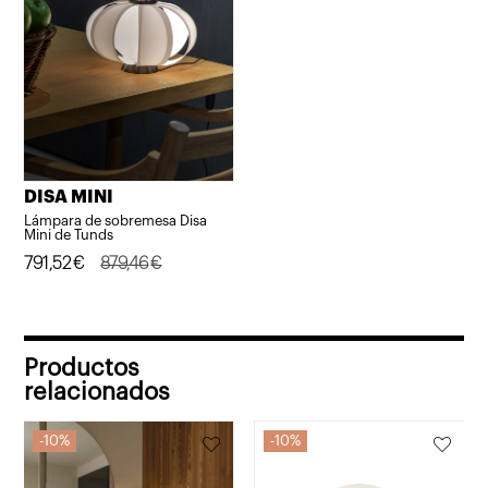
DISA MINI
Lámpara de sobremesa Disa
Mini de Tunds
El
El
791,52
€
879,46
€
precio
precio
original
actual
era:
es:
Productos
879,46€.
791,52€.
relacionados
10%
10%