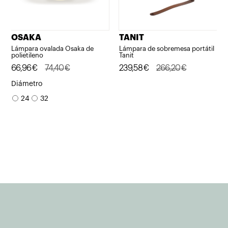
OSAKA
TANIT
Lámpara ovalada Osaka de
Lámpara de sobremesa portátil
polietileno
Tanit
El
El
66,96
€
74,40
€
El
El
239,58
€
266,20
€
precio
precio
precio
precio
Diámetro
original
actual
original
actual
24
32
era:
es:
era:
es:
74,40€.
66,96€.
266,20€.
239,58€.