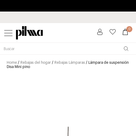
Paga a plazos hasta 3 meses sin intereses 0% TAE
pilma
0
Home
/
Rebajas del hogar
/
Rebajas Lámparas
/ Lámpara de suspensión
Disa Mini pino