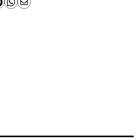


