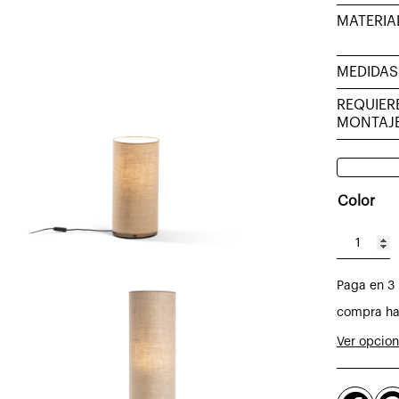
MATERIA
MEDIDAS
REQUIER
MONTAJ
Color
Lámpara
de
Paga en 3 
sobreme
Tub
compra ha
pantalla
Ver opcio
de
arpillera