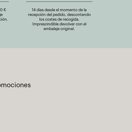
00 €
14 días desde el momento de la
je
recepción del pedido, descontando
ción.
los costes de recogida.
Imprescindible devolver con el
embalaje original.
romociones