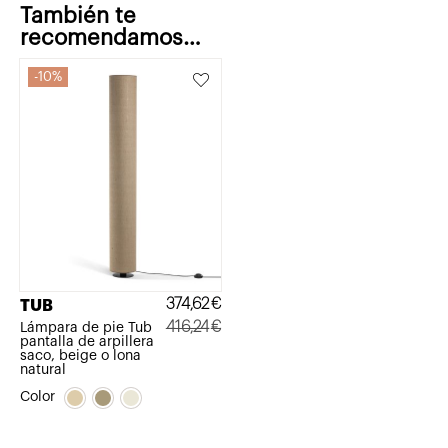
También te
recomendamos…
10%
374,62
€
TUB
416,24
€
Lámpara de pie Tub
pantalla de arpillera
El
El
saco, beige o lona
natural
precio
precio
Color
original
actual
era:
es: