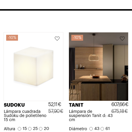
10%
10%
52,11
€
607,66
€
SUDOKU
TANIT
57,90
€
675,18
€
Lámpara cuadrada
Lámpara de
Sudoku de polietileno
suspensión Tanit d: 43
El
El
El
El
15 cm
cm
precio
precio
precio
precio
15
25
20
43
61
Altura
Diámetro