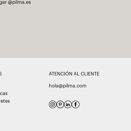
ogar @pilma.es
S
ATENCIÓN AL CLIENTE
hola@pilma.com
acas
retes