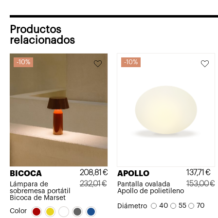
416,24€.
374,62€.
Productos
relacionados
10%
10%
208,81
€
137,71
€
BICOCA
APOLLO
232,01
€
153,00
€
Lámpara de
Pantalla ovalada
sobremesa portátil
Apollo de polietileno
El
El
El
El
Bicoca de Marset
40
55
70
Diámetro
precio
precio
precio
precio
Color