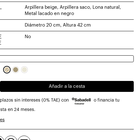
L
Arpillera beige, Arpillera saco, Lona natural,
Metal lacado en negro
Diámetro 20 cm, Altura 42 cm
E
No
E
Añadir a la cesta
plazos sin intereses (0% TAE) con
o financia tu
sa
sta en 24 meses.
nes