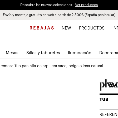
Descubre las nuevas colecciones
Ver productos
Envío y montaje gratuito en web a partir de 2.500€ (España peninsular)
Paga a plazos hasta 3 meses sin intereses 0% TAE
R E B A J A S
NEW
PRODUCTOS
IN
Mesas
Sillas y taburetes
Iluminación
Decoraci
emesa Tub pantalla de arpillera saco, beige o lona natural
TUB
REFEREN