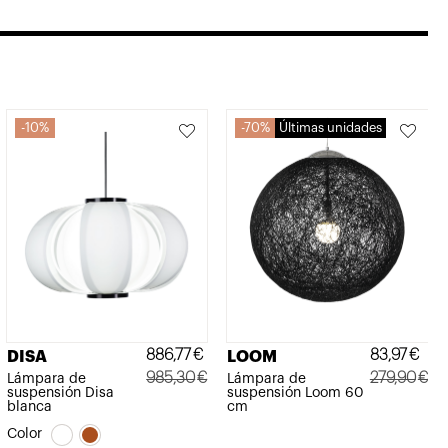
10%
70%
Últimas unidades
886,77
€
83,97
€
DISA
LOOM
985,30
€
279,90
€
Lámpara de
Lámpara de
suspensión Disa
suspensión Loom 60
El
El
El
El
blanca
cm
precio
precio
precio
precio
Color