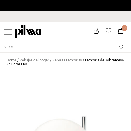
Paga a plazos hasta 3 meses sin intereses 0% TAE
pilma
0
Home
/
Rebajas del hogar
/
Rebajas Lámparas
/ Lámpara de sobremesa
IC T2 de Flos