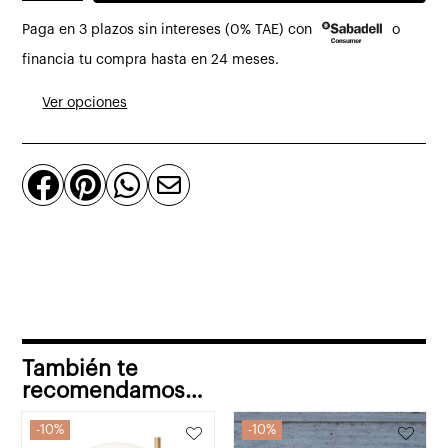
de
Paga en 3 plazos sin intereses (0% TAE) con
o
sobremesa
IC
financia tu compra hasta en 24 meses.
T2
Ver opciones
de
Flos
cantidad




También te
recomendamos…
10%
10%