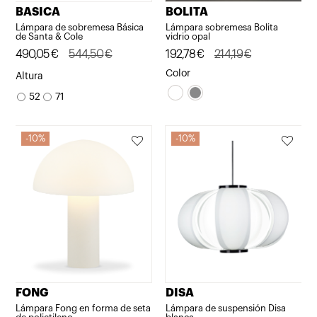
BASICA
BOLITA
Lámpara de sobremesa Básica
Lámpara sobremesa Bolita
de Santa & Cole
vidrio opal
El
El
490,05
€
544,50
€
El
El
192,78
€
214,19
€
precio
precio
precio
precio
Color
Altura
original
actual
original
actual
52
71
era:
es:
era:
es:
544,50€.
490,05€.
214,19€.
192,78€.
10%
10%
FONG
DISA
Lámpara Fong en forma de seta
Lámpara de suspensión Disa