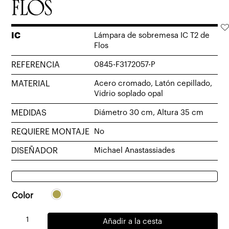
IC
Lámpara de sobremesa IC T2 de
Flos
REFERENCIA
0845-F3172057-P
MATERIAL
Acero cromado, Latón cepillado,
Vidrio soplado opal
MEDIDAS
Diámetro 30 cm, Altura 35 cm
REQUIERE MONTAJE
No
DISEÑADOR
Michael Anastassiades
Color
Lámpara
Añadir a la cesta