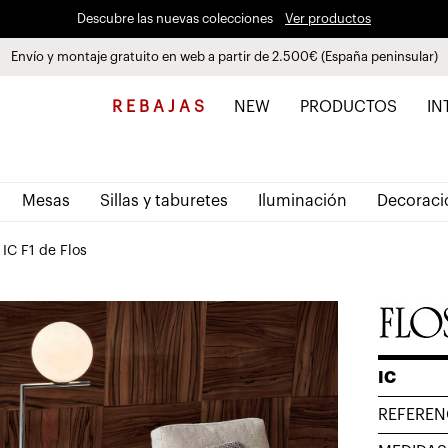
Descubre las nuevas colecciones
Ver productos
Envío y montaje gratuito en web a partir de 2.500€ (España peninsular)
Paga a plazos hasta 3 meses sin intereses 0% TAE
R E B A J A S
NEW
PRODUCTOS
IN
Mesas
Sillas y taburetes
Iluminación
Decoraci
IC F1 de Flos
IC
REFEREN