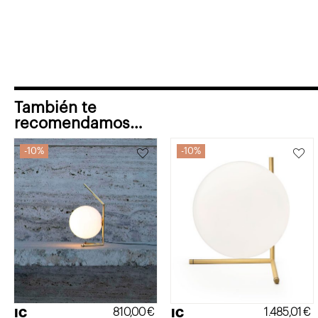
También te
recomendamos…
10%
10%
810,00
€
1.485,01
€
IC
IC