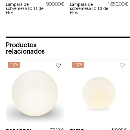
900,00
€
1.650,00
€
Lámpara de
Lámpara de
sobremesa IC T1 de
sobremesa IC T3 de
El
El
El
El
Flos
Flos
precio
precio
precio
precio
original
actual
original
actual
era:
es:
era:
es:
900,00€.
810,00€.
1.650,00€.
1.485,01€.
Productos
relacionados
10%
10%