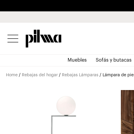
pilma
Muebles
Sofás y butacas
Home
/
Rebajas del hogar
/
Rebajas Lámparas
/ Lámpara de pie 