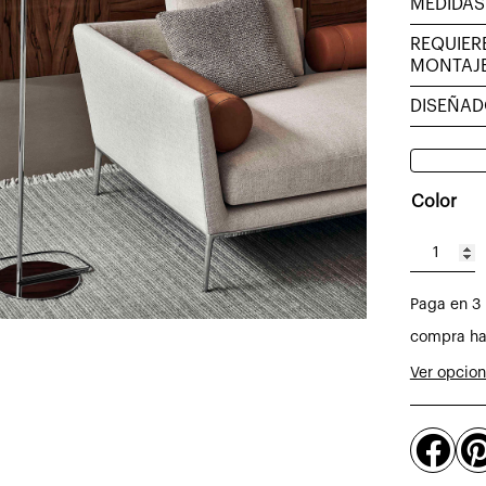
MEDIDAS
REQUIER
MONTAJ
DISEÑA
Color
Lámpara
de
Paga en 3 
pie
IC
compra ha
F1
Ver opcio
de
Flos

cantidad