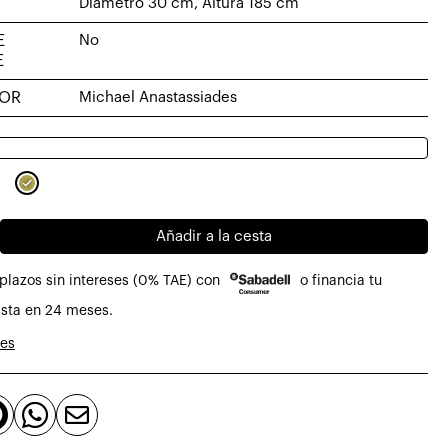
Diámetro 30 cm, Altura 185 cm
E
No
E
DOR
Michael Anastassiades
Añadir a la cesta
plazos sin intereses (0% TAE) con
o financia tu
sta en 24 meses.
nes


