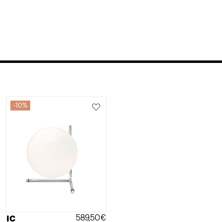
10%
589,50
€
IC