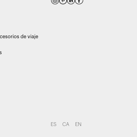
cesorios de viaje
s
ES
CA
EN