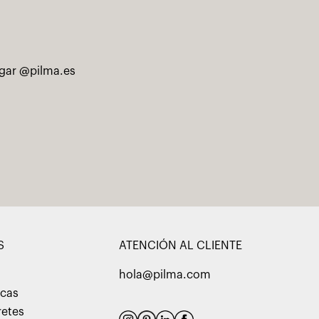
ogar @pilma.es
S
ATENCIÓN AL CLIENTE
hola@pilma.com
acas
retes