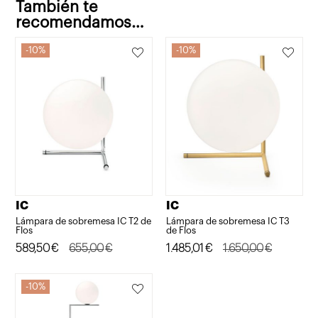
También te
recomendamos…
10%
10%
IC
IC
Lámpara de sobremesa IC T2 de
Lámpara de sobremesa IC T3
Flos
de Flos
El
El
589,50
€
655,00
€
El
El
1.485,01
€
1.650,00
€
precio
precio
precio
precio
original
actual
original
actual
10%
era:
es:
era:
es: