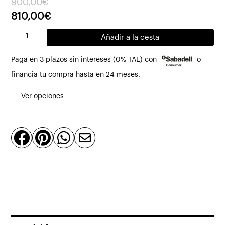
El
El
900,00
€
precio
precio
810,00
€
original
actual
Lámpara
Añadir a la cesta
era:
es:
de
900,00€.
810,00€.
Paga en 3 plazos sin intereses (0% TAE) con
o
sobremesa
IC
financia tu compra hasta en 24 meses.
T1
Ver opciones
de
Flos
cantidad



