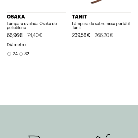
OSAKA
TANIT
Lámpara ovalada Osaka de
Lámpara de sobremesa portátil
polietileno
Tanit
El
El
66,96
€
74,40
€
El
El
239,58
€
266,20
€
precio
precio
precio
precio
Diámetro
original
actual
original
actual
24
32
era:
es:
era:
es:
74,40€.
66,96€.
266,20€.
239,58€.