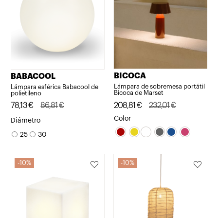
BICOCA
BABACOOL
Lámpara de sobremesa portátil
Lámpara esférica Babacool de
Bicoca de Marset
polietileno
El
El
208,81
€
232,01
€
El
El
78,13
€
86,81
€
precio
precio
precio
precio
Color
Diámetro
original
actual
original
actual
25
30
era:
es:
era:
es:
232,01€.
208,81€.
86,81€.
78,13€.
10%
10%