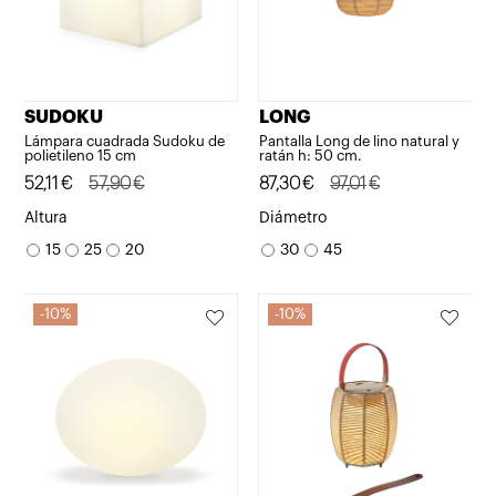
SUDOKU
LONG
Lámpara cuadrada Sudoku de
Pantalla Long de lino natural y
polietileno 15 cm
ratán h: 50 cm.
El
El
52,11
€
57,90
€
El
El
87,30
€
97,01
€
precio
precio
precio
precio
Altura
Diámetro
original
actual
original
actual
15
25
20
30
45
era:
es:
era:
es:
57,90€.
52,11€.
97,01€.
87,30€.
10%
10%