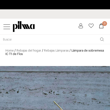
Paga a plazos hasta 3 meses sin intereses 0% TAE
pilma
0
Home
/
Rebajas del hogar
/
Rebajas Lámparas
/ Lámpara de sobremesa
IC T1 de Flos