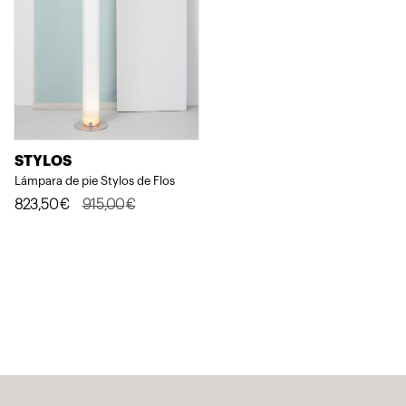
STYLOS
Lámpara de pie Stylos de Flos
El
El
823,50
€
915,00
€
precio
precio
original
actual
era:
es:
915,00€.
823,50€.