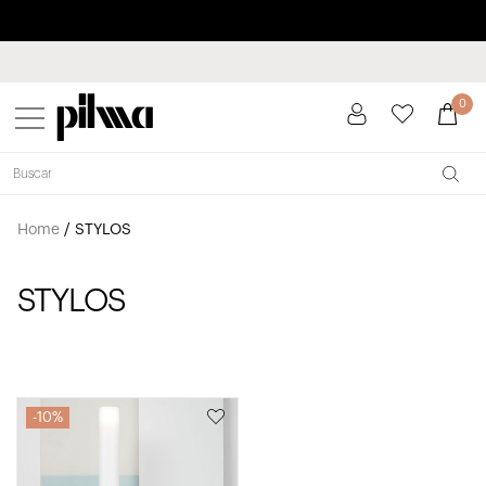
Paga a plazos hasta 3 meses sin intereses 0% TAE
pilma
0
Home
/
STYLOS
STYLOS
10%