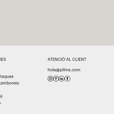
IES
ATENCIÓ AL CLIENT
hola@pilma.com
utaques
 tamborets
ió
ó