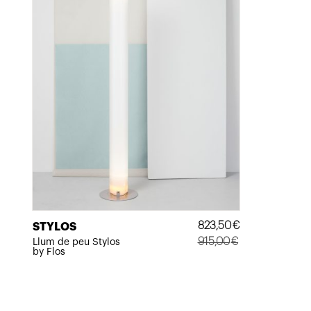
823,50
€
STYLOS
915,00
€
Llum de peu Stylos
by Flos
El
El
preu
preu
original
actual
era:
és: