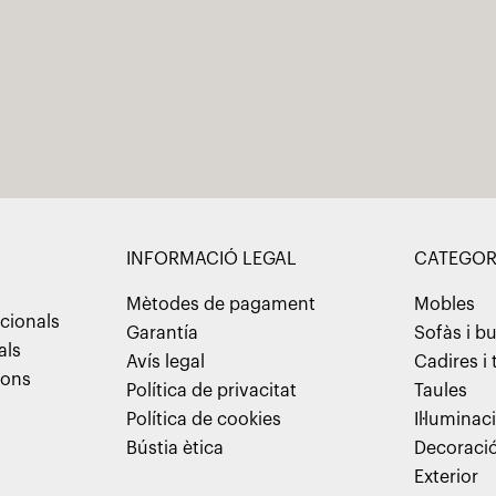
INFORMACIÓ LEGAL
CATEGOR
Mètodes de pagament
Mobles
cionals
Garantía
Sofàs i b
als
Avís legal
Cadires i
ions
Política de privacitat
Taules
Política de cookies
Il·luminac
Bústia ètica
Decoraci
Exterior