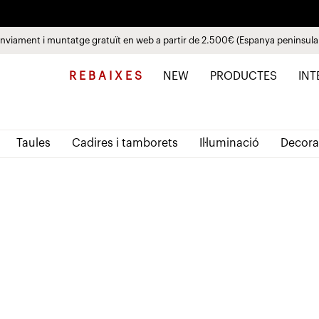
nviament i muntatge gratuït en web a partir de 2.500€ (Espanya peninsula
Paga a plaços fins a 3 mesos sense interessos 0% TAE
Descobreix les noves col·leccions
Veure productes
R E B A I X E S
NEW
PRODUCTES
INT
Taules
Cadires i tamborets
Il·luminació
Decora