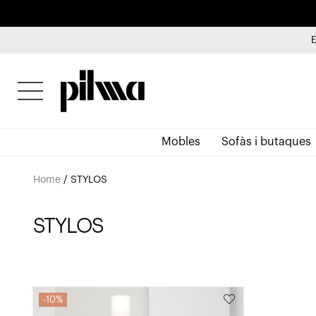
E
pilma
Mobles
Sofàs i butaques
Home
/
STYLOS
STYLOS
10%