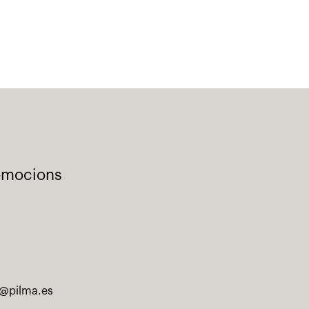
romocions
@pilma.es