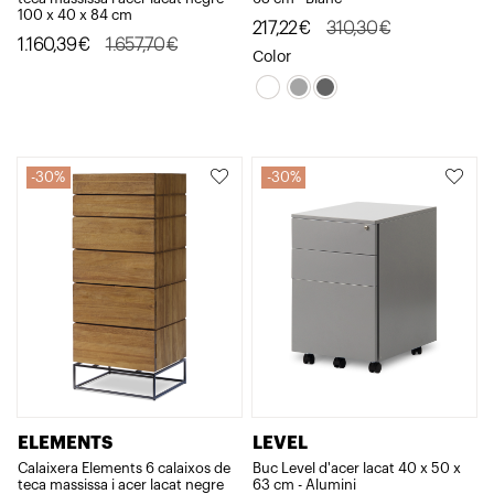
100 x 40 x 84 cm
El
El
217,22
€
310,30
€
El
El
1.160,39
€
1.657,70
€
preu
preu
Color
preu
preu
original
actual
original
actual
era:
és:
era:
és:
310,30€.
217,22€.
1.657,70€.
1.160,39€.
30%
30%
ELEMENTS
LEVEL
Calaixera Elements 6 calaixos de
Buc Level d'acer lacat 40 x 50 x
teca massissa i acer lacat negre
63 cm - Alumini