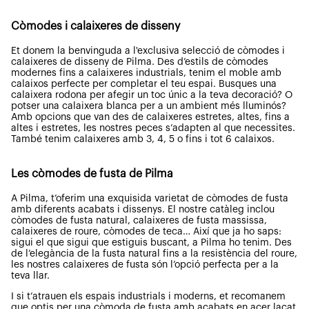
Còmodes i calaixeres de disseny
Et donem la benvinguda a l'exclusiva selecció de còmodes i
calaixeres de disseny de Pilma. Des d’estils de còmodes
modernes fins a calaixeres industrials, tenim el moble amb
calaixos perfecte per completar el teu espai. Busques una
calaixera rodona per afegir un toc únic a la teva decoració? O
potser una calaixera blanca per a un ambient més lluminós?
Amb opcions que van des de calaixeres estretes, altes, fins a
altes i estretes, les nostres peces s’adapten al que necessites.
També tenim calaixeres amb 3, 4, 5 o fins i tot 6 calaixos.
Les còmodes de fusta de Pilma
A Pilma, t’oferim una exquisida varietat de còmodes de fusta
amb diferents acabats i dissenys. El nostre catàleg inclou
còmodes de fusta natural, calaixeres de fusta massissa,
calaixeres de roure, còmodes de teca… Així que ja ho saps:
sigui el que sigui que estiguis buscant, a Pilma ho tenim. Des
de l’elegància de la fusta natural fins a la resistència del roure,
les nostres calaixeres de fusta són l’opció perfecta per a la
teva llar.
I si t’atrauen els espais industrials i moderns, et recomanem
que optis per una còmoda de fusta amb acabats en acer lacat