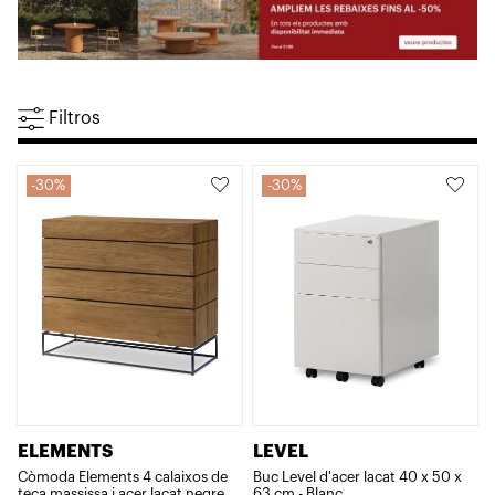
Filtros
30%
30%
ELEMENTS
LEVEL
Còmoda Elements 4 calaixos de
Buc Level d'acer lacat 40 x 50 x
teca massissa i acer lacat negre
63 cm - Blanc