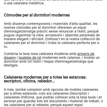
o una calaixera metàl·lica.
Còmodes per al dormitori modernes
Amb dissenys contemporanis i materials d’alta qualitat, les
nostres còmodes per al dormitori ofereixen un espai
d’emmagatzematge pràctic sense renunciar a l’estil, perquè
puguis organitzar la roba, accessoris i objectes personals de
manera elegant i eficient. Endinsa’t en la nostra col·lecció de
calaixeres per al dormitori i troba la calaixera perfecta per a
tu.
Combina la teva nova calaixera moderna amb
armaris de
disseny
i
tauletes de nit
modernes amb calaixos, i tindràs un
dormitori amb tot l’estil i l’espai d’emmagatzematge que
desitges.
Calaixeres modernes per a totes les estances:
escriptori, oficina, rebedor…
A més, també comptem amb opcions de mobles calaixeres
per a altres estances: com ara calaixeres d’escriptori i
calaixeres d’oficina, que podràs col·locar sota la teva taula i et
serviran per guardar tots els documents i material de treball, o
les calaixeres per al rebedor, perquè aquest espai