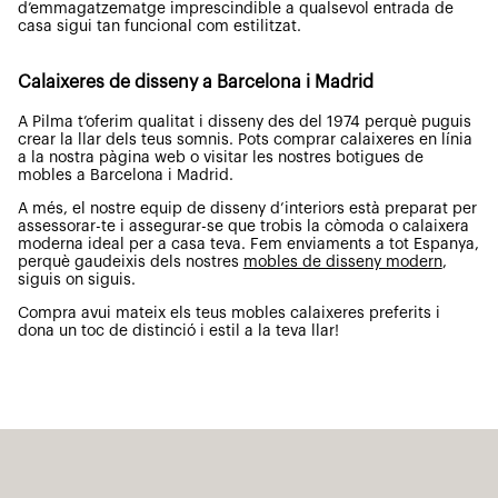
d’emmagatzematge imprescindible a qualsevol entrada de
casa sigui tan funcional com estilitzat.
Calaixeres de disseny a Barcelona i Madrid
A Pilma t’oferim qualitat i disseny des del 1974 perquè puguis
crear la llar dels teus somnis. Pots comprar calaixeres en línia
a la nostra pàgina web o visitar les nostres botigues de
mobles a Barcelona i Madrid.
A més, el nostre equip de disseny d’interiors està preparat per
assessorar-te i assegurar-se que trobis la còmoda o calaixera
moderna ideal per a casa teva. Fem enviaments a tot Espanya,
perquè gaudeixis dels nostres
mobles de disseny modern
,
siguis on siguis.
Compra avui mateix els teus mobles calaixeres preferits i
dona un toc de distinció i estil a la teva llar!