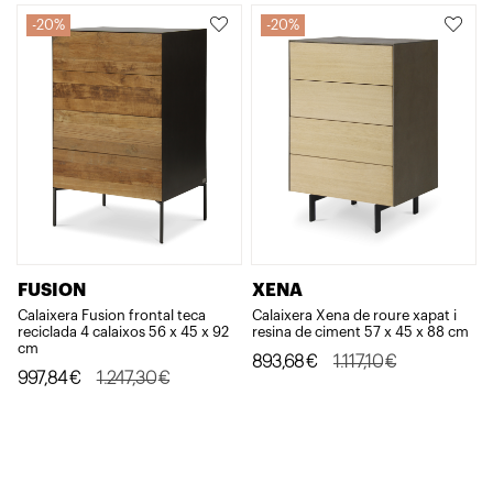
era:
és:
20%
20%
932,17€.
652,52€.
FUSION
XENA
Calaixera Fusion frontal teca
Calaixera Xena de roure xapat i
reciclada 4 calaixos 56 x 45 x 92
resina de ciment 57 x 45 x 88 cm
cm
El
El
893,68
€
1.117,10
€
El
El
997,84
€
1.247,30
€
preu
preu
preu
preu
original
actual
original
actual
era:
és:
era:
és:
1.117,10€.
893,68€.
1.247,30€.
997,84€.