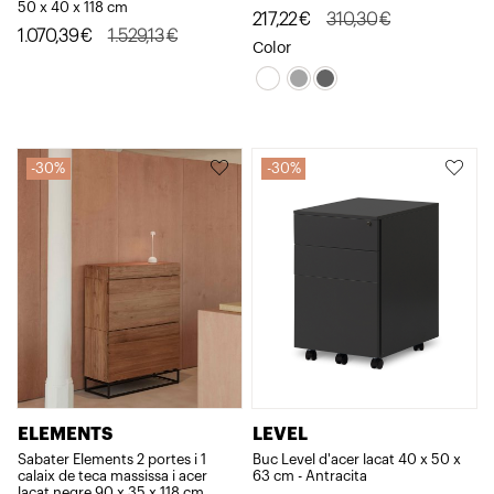
50 x 40 x 118 cm
El
El
217,22
€
310,30
€
El
El
1.070,39
€
1.529,13
€
preu
preu
Color
preu
preu
original
actual
original
actual
era:
és:
era:
és:
310,30€.
217,22€.
1.529,13€.
1.070,39€.
30%
30%
ELEMENTS
LEVEL
Sabater Elements 2 portes i 1
Buc Level d'acer lacat 40 x 50 x
calaix de teca massissa i acer
63 cm - Antracita
lacat negre 90 x 35 x 118 cm