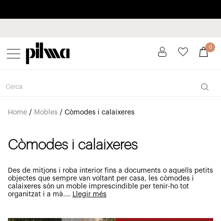
Paga a plaços fins a 3 mesos sense interessos 0% TAE
pilma
0
Home
/
Mobles
/
Còmodes i calaixeres
Còmodes i calaixeres
Des de mitjons i roba interior fins a documents o aquells petits
objectes que sempre van voltant per casa, les còmodes i
calaixeres són un moble imprescindible per tenir-ho tot
organitzat i a mà.
…
Llegir més