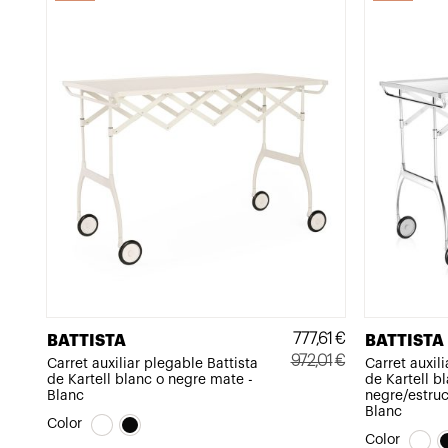
777,61
€
BATTISTA
BATTISTA
972,01
€
Carret auxiliar plegable Battista
Carret auxili
de Kartell blanc o negre mate -
de Kartell b
El
El
Blanc
negre/estru
preu
preu
Blanc
Color
original
actual
Color