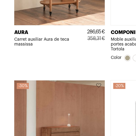
286,65
€
AURA
COMPONIB
358,31
€
Carret auxiliar Aura de teca
Moble auxili
massissa
portes acabat
El
El
Tortola
preu
preu
Color
original
actual
era:
és:
358,31€.
286,65€.
30%
20%