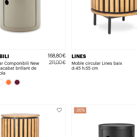
168,80
€
ILI
LINES
211,00
€
iar Componibili New
Moble circular Lines baix
 acabat brillant de
d:45 h:55 cm
El
El
ola
preu
preu
original
actual
era:
és:
211,00€.
168,80€.
20%