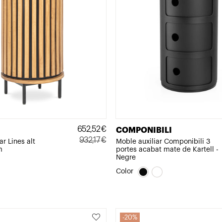
652,52
€
COMPONIBILI
932,17
€
r Lines alt
Moble auxiliar Componibili 3
m
portes acabat mate de Kartell -
El
El
Negre
preu
preu
Color
original
actual
era:
és:
932,17€.
652,52€.
20%