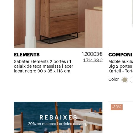
1.200,03
€
ELEMENTS
COMPONIB
1.714,33
€
Sabater Elements 2 portes i 1
Moble auxil
calaix de teca massissa i acer
Big 2 portes
El
El
lacat negre 90 x 35 x 118 cm
Kartell - Tort
preu
preu
Color
original
actual
era:
és:
1.714,33€.
1.200,03€.
30%