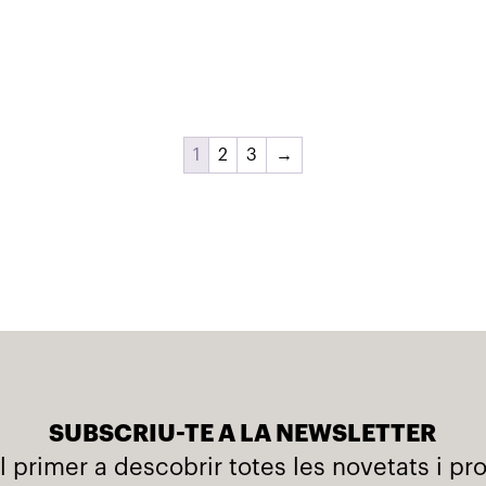
1
2
3
→
SUBSCRIU-TE A LA NEWSLETTER
l primer a descobrir totes les novetats i p