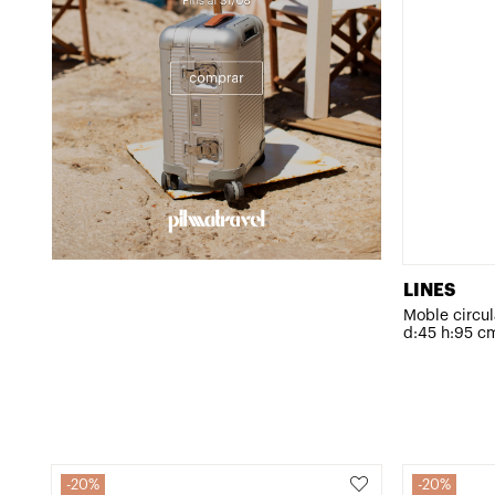
LINES
Moble circula
d:45 h:95 c
20%
20%