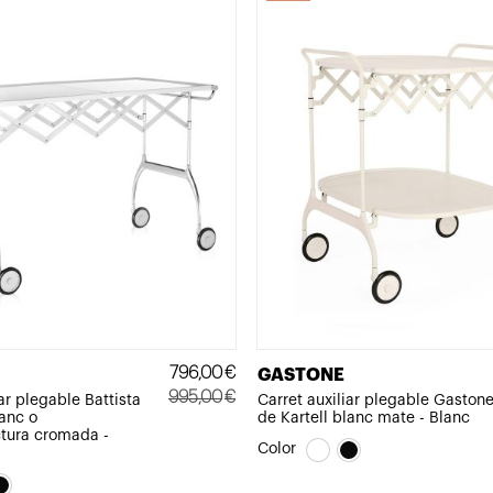
796,00
€
GASTONE
995,00
€
ar plegable Battista
Carret auxiliar plegable Gaston
lanc o
de Kartell blanc mate - Blanc
El
El
ctura cromada -
preu
preu
Color
original
actual