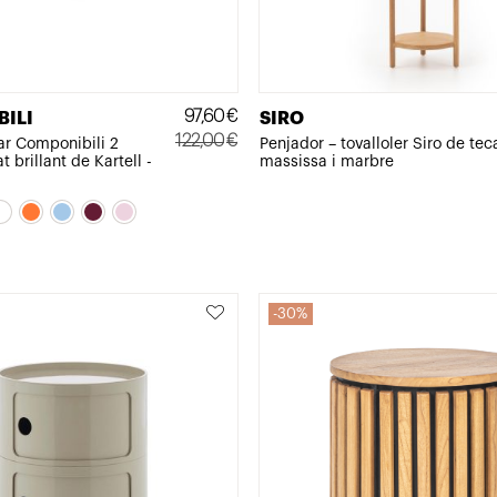
97,60
€
ILI
SIRO
122,00
€
ar Componibili 2
Penjador – tovalloler Siro de tec
 brillant de Kartell -
massissa i marbre
El
El
preu
preu
original
actual
era:
és:
122,00€.
97,60€.
30%