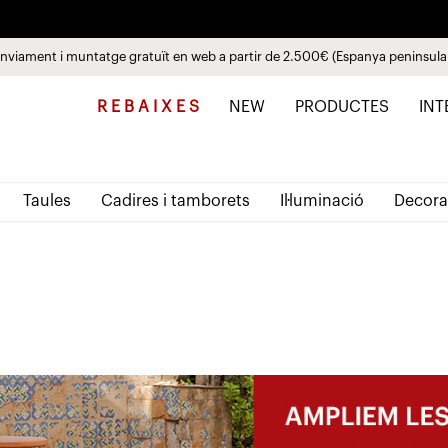
nviament i muntatge gratuït en web a partir de 2.500€ (Espanya peninsula
Paga a plaços fins a 3 mesos sense interessos 0% TAE
Descobreix les noves col·leccions
Veure productes
R E B A I X E S
NEW
PRODUCTES
INT
Taules
Cadires i tamborets
Il·luminació
Decora