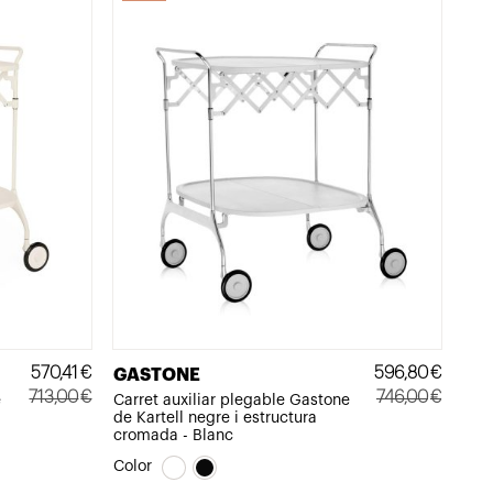
570,41
€
596,80
€
GASTONE
713,00
€
746,00
€
e
Carret auxiliar plegable Gastone
de Kartell negre i estructura
El
El
El
El
cromada - Blanc
preu
preu
preu
preu
Color
original
actual
original
actual