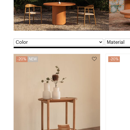
20%
NEW
20%