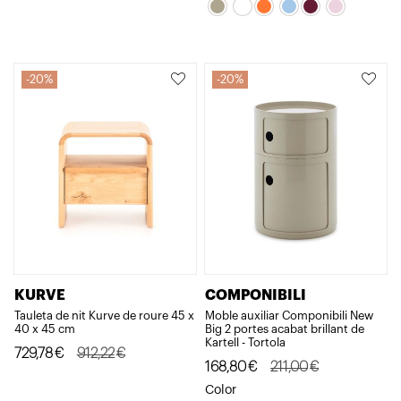
original
actual
original
actual
era:
és:
era:
és:
601,55€.
421,09€.
167,00€.
133,61€.
20%
20%
KURVE
COMPONIBILI
Tauleta de nit Kurve de roure 45 x
Moble auxiliar Componibili New
40 x 45 cm
Big 2 portes acabat brillant de
Kartell - Tortola
El
El
729,78
€
912,22
€
El
El
168,80
€
211,00
€
preu
preu
preu
preu
Color
original
actual