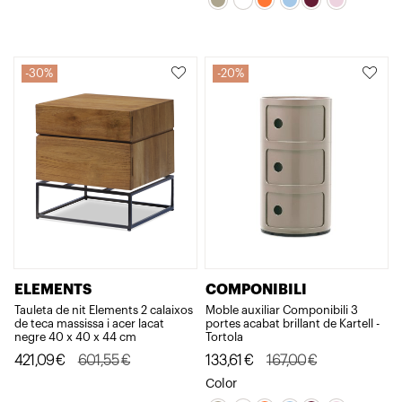
era:
és:
era:
és:
413,98€.
289,78€.
122,00€.
97,60€.
30%
20%
ELEMENTS
COMPONIBILI
Tauleta de nit Elements 2 calaixos
Moble auxiliar Componibili 3
de teca massissa i acer lacat
portes acabat brillant de Kartell -
negre 40 x 40 x 44 cm
Tortola
El
El
El
El
421,09
€
601,55
€
133,61
€
167,00
€
preu
preu
preu
preu
Color