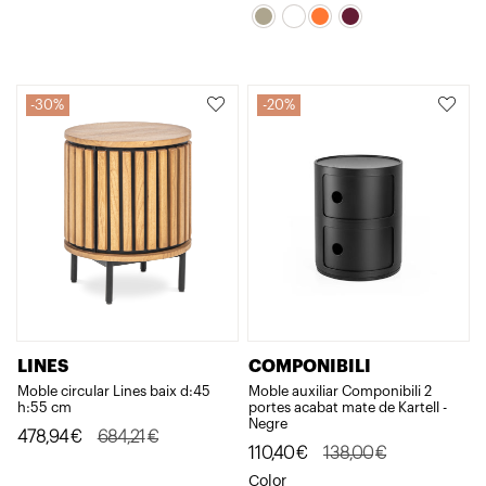
original
actual
era:
és:
era:
és:
912,22€.
729,78€.
211,00€.
168,80€.
30%
20%
LINES
COMPONIBILI
Moble circular Lines baix d:45
Moble auxiliar Componibili 2
h:55 cm
portes acabat mate de Kartell -
Negre
El
El
478,94
€
684,21
€
El
El
110,40
€
138,00
€
preu
preu
preu
preu
Color