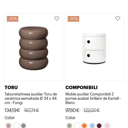
era:
és:
era:
és:
191,00€.
152,80€.
167,74€.
134,19€.
20%
20%
TORU
COMPONIBILI
Taburete/mesa auxiliar Toru de
Moble auxiliar Componibili 2
cerámica esmaltada Ø 34 x 44
portes acabat brillant de Kartell -
cm - Fungi
Blanc
El
El
El
El
134,19
€
167,74
€
97,60
€
122,00
€
preu
preu
preu
preu
Color
Color
original
actual
original
actual