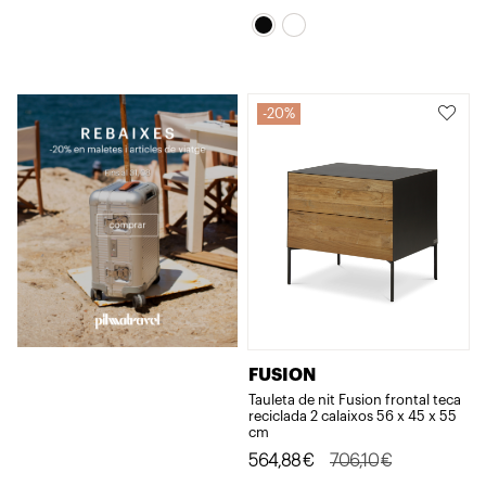
original
actual
original
actual
era:
és:
era:
és:
684,21€.
478,94€.
138,00€.
110,40€.
20%
FUSION
Tauleta de nit Fusion frontal teca
reciclada 2 calaixos 56 x 45 x 55
cm
El
El
564,88
€
706,10
€