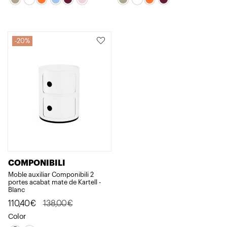
era:
és:
era:
és:
167,00€.
133,61€.
211,00€.
168,80€.
20%
COMPONIBILI
Moble auxiliar Componibili 2
portes acabat mate de Kartell -
Blanc
El
El
110,40
€
138,00
€
preu
preu
Color