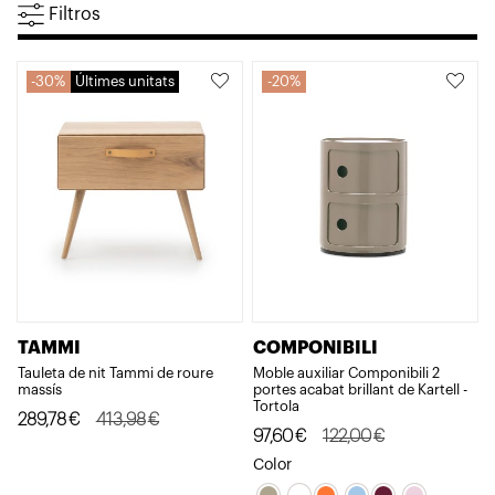
Filtros
30%
Últimes unitats
20%
TAMMI
COMPONIBILI
Tauleta de nit Tammi de roure
Moble auxiliar Componibili 2
massís
portes acabat brillant de Kartell -
Tortola
El
El
289,78
€
413,98
€
El
El
97,60
€
122,00
€
preu
preu
preu
preu
Color
original
actual
original
actual