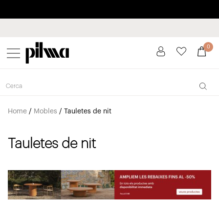
Paga a plaços fins a 3 mesos sense interessos 0% TAE
pilma
0
Home
/
Mobles
/
Tauletes de nit
Tauletes de nit