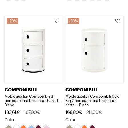
era:
és:
era:
és:
167,74€.
134,19€.
122,00€.
97,60€.
20%
20%
COMPONIBILI
COMPONIBILI
Moble auxiliar Componibili 3
Moble auxiliar Componibili New
portes acabat brillant de Kartell -
Big 2 portes acabat brillant de
Blanc
Kartell - Blanc
El
El
El
El
133,61
€
167,00
€
168,80
€
211,00
€
preu
preu
preu
preu
Color
Color
original
actual
original
actual