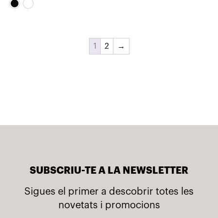
original
actual
era:
és:
138,00€.
110,40€.
1
2
→
SUBSCRIU-TE A LA NEWSLETTER
Sigues el primer a descobrir totes les
novetats i promocions