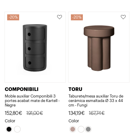
preu
preu
original
actual
era:
és:
20%
20%
706,10€.
564,88€.
COMPONIBILI
TORU
Moble auxiliar Componibili 3
Taburete/mesa auxiliar Toru de
portes acabat mate de Kartell -
cerámica esmaltada Ø 33 x 44
Negre
cm - Fungi
El
El
El
El
152,80
€
191,00
€
134,19
€
167,74
€
preu
preu
preu
preu
Color
Color
original
actual
original
actual