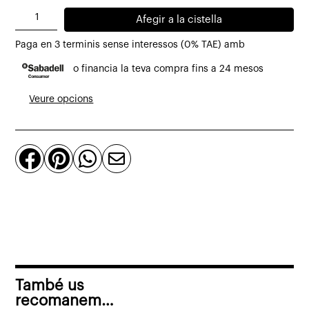
quantitat
Afegir a la cistella
de
Paga en 3 terminis sense interessos (0% TAE) amb
Taburete/mesa
o financia la teva compra fins a 24 mesos
auxiliar
Toru
Veure opcions
de
cerámica
esmaltada




Ø
34
x
44
cm
També us
recomanem…