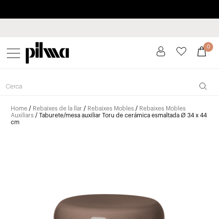
Paga a plaços fins a 3 mesos sense interessos 0% TAE
pilma
0
Home
/
Rebaixes de la llar
/
Rebaixes Mobles
/
Rebaixes Mobles
Auxiliars
/ Taburete/mesa auxiliar Toru de cerámica esmaltada Ø 34 x 44
cm