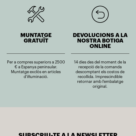
MUNTATGE
DEVOLUCIONS A LA
GRATUÏT
NOSTRA BOTIGA
ONLINE
Per a compres superiors a 2500
14 dies des del moment de la
€ a Espanya peninsular.
recepció de la comanda
Muntatge exclòs en articles
descomptant els costos de
d’il·luminació.
recollida. Imprescindible
retornar amb l'embalatge
original.
SUBSCRIU-TE A LA NEWSLETTER