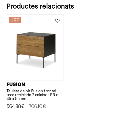
Productes relacionats
20%
FUSION
Tauleta de nit Fusion frontal
teca reciclada 2 calaixos 56 x
45 x 55 cm
El
El
564,88
€
706,10
€
preu
preu
original
actual
era:
és: