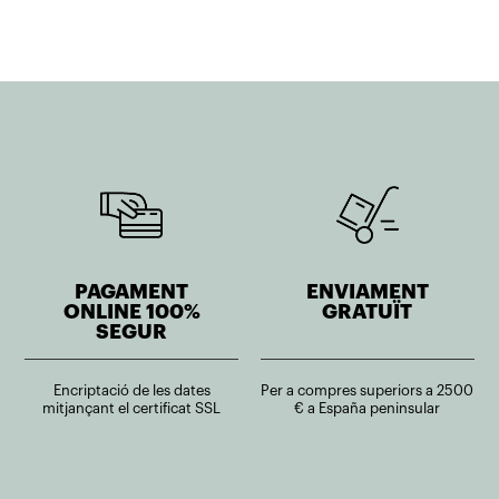
706,10€.
564,88€.
PAGAMENT
ENVIAMENT
ONLINE 100%
GRATUÏT
SEGUR
Encriptació de les dates
Per a compres superiors a 2500
mitjançant el certificat SSL
€ a España peninsular