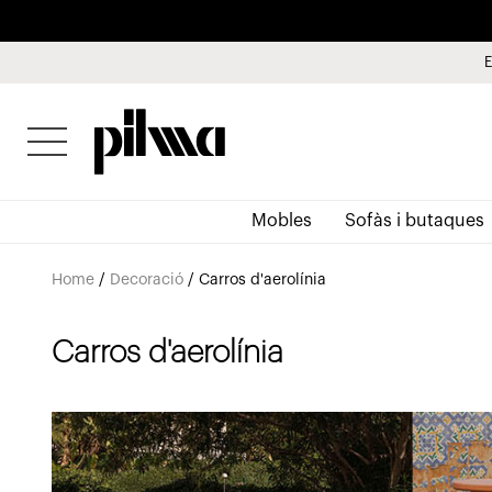
E
pilma
Mobles
Sofàs i butaques
Home
/
Decoració
/
Carros d'aerolínia
Carros d'aerolínia