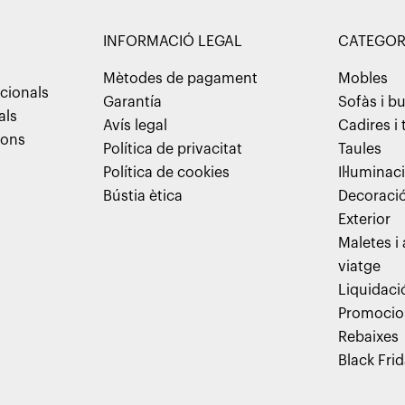
INFORMACIÓ LEGAL
CATEGOR
Mètodes de pagament
Mobles
cionals
Garantía
Sofàs i b
als
Avís legal
Cadires i
ions
Política de privacitat
Taules
Política de cookies
Il·luminac
Bústia ètica
Decoraci
Exterior
Maletes i
viatge
Liquidaci
Promocio
Rebaixes
Black Fri