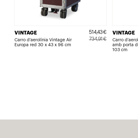
514,43
€
VINTAGE
VINTAGE
734,91
€
Carro d’aero
Carro d’aerolínia Vintage Air
amb porta de
Europa red 30 x 43 x 96 cm
El
El
103 cm
preu
preu
original
actual
era:
és:
734,91€.
514,43€.