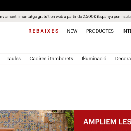
nviament i muntatge gratuït en web a partir de 2.500€ (Espanya peninsula
Paga a plaços fins a 3 mesos sense interessos 0% TAE
Descobreix les noves col·leccions
Veure productes
R E B A I X E S
NEW
PRODUCTES
INT
Taules
Cadires i tamborets
Il·luminació
Decora