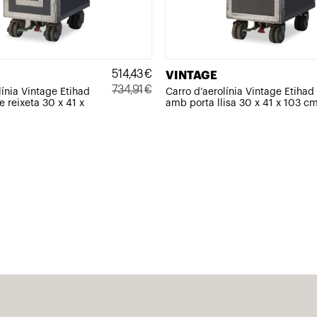
514,43
€
VINTAGE
734,91
€
línia Vintage Etihad
Carro d’aerolínia Vintage Etihad
 reixeta 30 x 41 x
amb porta llisa 30 x 41 x 103 c
El
El
preu
preu
original
actual
era:
és:
734,91€.
514,43€.