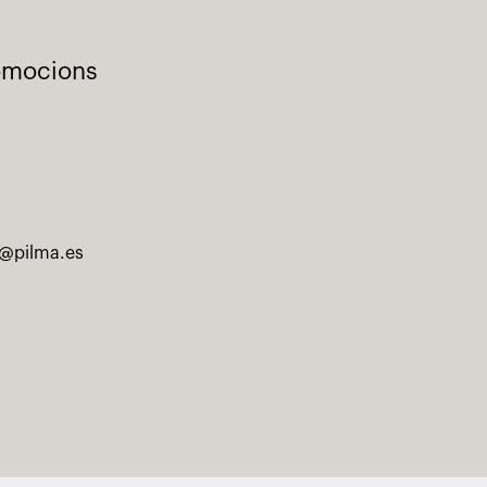
romocions
@pilma.es