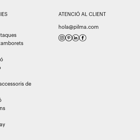
IES
ATENCIÓ AL CLIENT
hola@pilma.com
utaques
 tamborets
ió
ó
 accessoris de
ó
ns
day