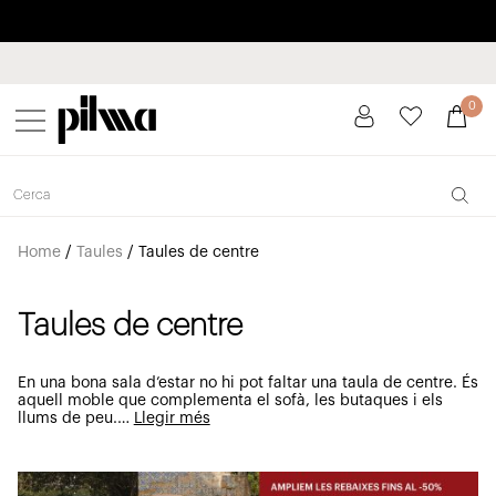
Paga a plaços fins a 3 mesos sense interessos 0% TAE
pilma
0
Home
/
Taules
/
Taules de centre
Taules de centre
En una bona sala d’estar no hi pot faltar una taula de centre. És
aquell moble que complementa el sofà, les butaques i els
llums de peu.
…
Llegir més