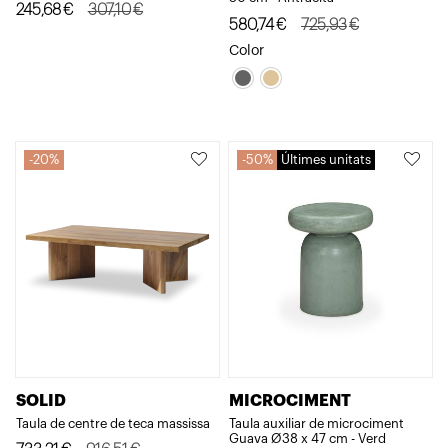
El
El
245,68
€
307,10
€
El
El
580,74
€
725,93
€
preu
preu
preu
preu
Color
original
actual
original
actual
era:
és:
era:
és:
307,10€.
245,68€.
725,93€.
580,74€.
20%
50%
Últimes unitats
SOLID
MICROCIMENT
Taula de centre de teca massissa
Taula auxiliar de microciment
Guava Ø38 x 47 cm - Verd