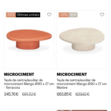
era:
és:
era:
és:
473,72€.
236,86€.
568,46€.
454,77€.
50%
Últimes unitats
20%
NEW
MICROCIMENT
MICROCIMENT
Taula de centre/auxiliar de
Taula de centre/auxiliar de
microciment Mango Ø90 x 27 cm
microciment Mango Ø90 x 27 cm
- Terracota
Marbre
El
El
El
El
345,76
€
691,52
€
663,85
€
829,82
€
preu
preu
preu
preu
original
actual
original
actual