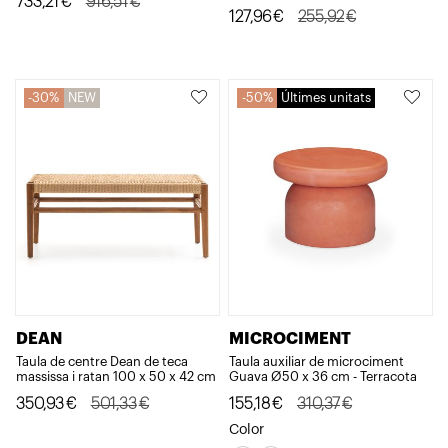
El
El
733,21
€
916,51
€
El
El
127,96
€
255,92
€
preu
preu
preu
preu
original
actual
original
actual
era:
és:
era:
és:
30%
NEW
50%
Últimes unitats
916,51€.
733,21€.
255,92€.
127,96€.
DEAN
MICROCIMENT
Taula de centre Dean de teca
Taula auxiliar de microciment
massissa i ratan 100 x 50 x 42 cm
Guava Ø50 x 36 cm - Terracota
El
El
El
El
350,93
€
501,33
€
155,18
€
310,37
€
preu
preu
preu
preu
Color