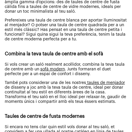
àmplia gamma d’opcions: des de taules de centre de fusta
càlida fins a taules de centre de vidre modernes, ideals per
donar un toc minimalista al teu saló.
Prefereixes una taula de centre blanca per aportar lluminositat
al menjador? O potser una taula de centre quadrada per a un
estil més clàssic? Has pensat en una taula de centre petita i
funcional? Sigui quina sigui la teva preferència, tenim la taula
de centre moderna perfecta per a tu.
Combina la teva taula de centre amb el sofà
Si vols crear un saló realment acollidor, combina la teva taula
de centre amb un
sofà modern
. Junts formaran el duet
perfecte per a un espai de confort i disseny.
També pots considerar una de les nostres
taules de menjador
de disseny a joc amb la teva taula de centre, ideal per donar
continuïtat al teu estil en diferents àrees de la casa.
Transforma el teu saló en el lloc ideal per relaxar-te, gaudir de
moments únics i compartir amb els teus éssers estimats.
Taules de centre de fusta modernes
Si encara no tens clar quin estil vols donar al teu saló, et
convidem a fer una ullada al nostre catàleg en línia de taules