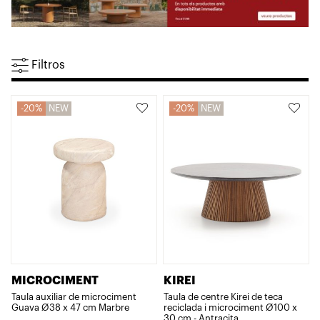
Filtros
20%
NEW
20%
NEW
MICROCIMENT
KIREI
Taula auxiliar de microciment
Taula de centre Kirei de teca
Guava Ø38 x 47 cm Marbre
reciclada i microciment Ø100 x
30 cm - Antracita