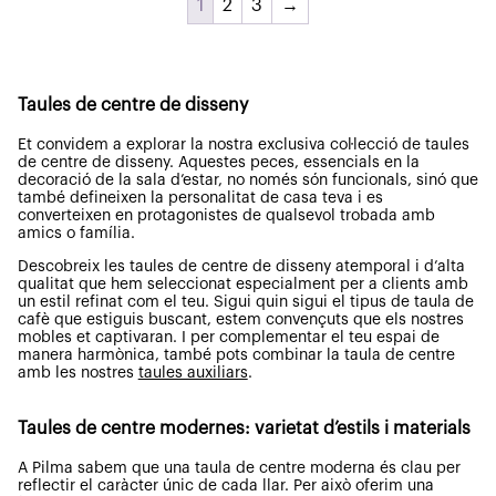
1
2
3
→
Taules de centre de disseny
Et convidem a explorar la nostra exclusiva col·lecció de taules
de centre de disseny. Aquestes peces, essencials en la
decoració de la sala d’estar, no només són funcionals, sinó que
també defineixen la personalitat de casa teva i es
converteixen en protagonistes de qualsevol trobada amb
amics o família.
Descobreix les taules de centre de disseny atemporal i d’alta
qualitat que hem seleccionat especialment per a clients amb
un estil refinat com el teu. Sigui quin sigui el tipus de taula de
cafè que estiguis buscant, estem convençuts que els nostres
mobles et captivaran. I per complementar el teu espai de
manera harmònica, també pots combinar la taula de centre
amb les nostres
taules auxiliars
.
Taules de centre modernes: varietat d’estils i materials
A Pilma sabem que una taula de centre moderna és clau per
reflectir el caràcter únic de cada llar. Per això oferim una