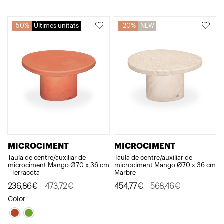
original
actual
era:
és:
50%
Últimes unitats
20%
NEW
372,44€.
297,95€.
MICROCIMENT
MICROCIMENT
Taula de centre/auxiliar de
Taula de centre/auxiliar de
microciment Mango Ø70 x 36 cm
microciment Mango Ø70 x 36 cm
- Terracota
Marbre
El
El
El
El
236,86
€
473,72
€
454,77
€
568,46
€
preu
preu
preu
preu
Color
original
actual
original
actual