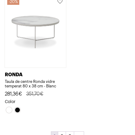
20%
RONDA
Taula de centre Ronda vidre
temperat 80 x 38 cm - Blanc
El
El
281,36
€
351,70
€
preu
preu
Color
original
actual
era:
és:
351,70€.
281,36€.