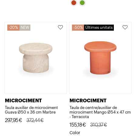
original
actual
original
actual
era:
és:
era:
és:
501,33€.
350,93€.
310,37€.
155,18€.
20%
NEW
50%
Últimes unitats
MICROCIMENT
MICROCIMENT
Taula auxiliar de microciment
Taula de centre/auxiliar de
Guava Ø50 x 36 cm Marbre
microciment Mango Ø54 x 47 cm
- Terracota
El
El
297,95
€
372,44
€
El
El
155,18
€
310,37
€
preu
preu
preu
preu
Color
original
actual