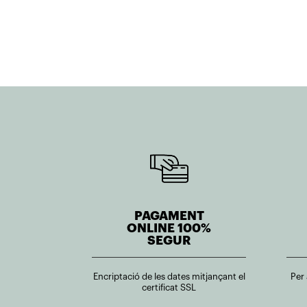
232,80€.
186,24€.
950,33€.
570,20€.
PAGAMENT
ONLINE 100%
SEGUR
Encriptació de les dates mitjançant el
Per
certificat SSL