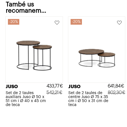
També us
recomanem…
20%
20%
433,77
€
641,84
€
JUSO
JUSO
542,21
€
802,30
€
Set de 2 taules
Set de 2 taules de
auxiliars Juso Ø 50 x
centre Juso Ø 75 x 35
El
El
El
El
51 cm i Ø 40 x 45 cm
cm i Ø 50 x 31 cm de
de teca
teca
preu
preu
preu
preu
original
actual
original
actual
era:
és:
era:
és: