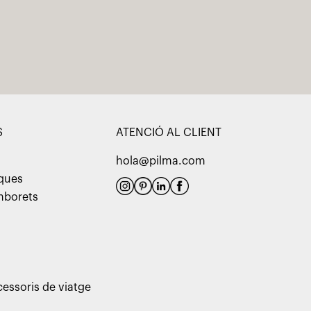
S
ATENCIÓ AL CLIENT
hola@pilma.com
aques
amborets
cessoris de viatge