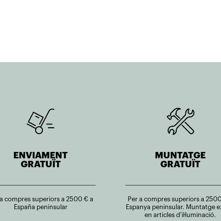
441,00€.
220,50€.
426,10€.
255,66€.
ENVIAMENT
MUNTATGE
GRATUÏT
GRATUÏT
 a compres superiors a 2500 € a
Per a compres superiors a 2500
España peninsular
Espanya peninsular. Muntatge e
en articles d’il·luminació.