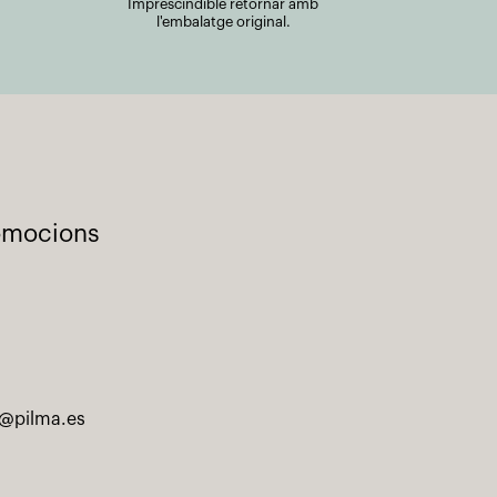
Imprescindible retornar amb
l'embalatge original.
romocions
@pilma.es