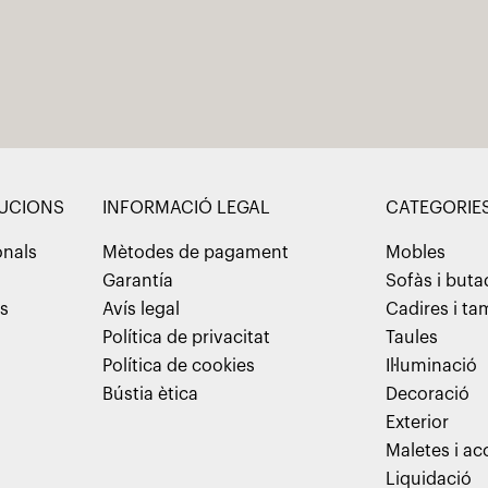
LUCIONS
INFORMACIÓ LEGAL
CATEGORIE
onals
Mètodes de pagament
Mobles
Garantía
Sofàs i but
ns
Avís legal
Cadires i t
Política de privacitat
Taules
Política de cookies
Il·luminació
Bústia ètica
Decoració
Exterior
Maletes i ac
Liquidació