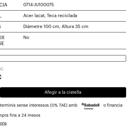
CIA
0714-JU100075
L
Acer lacat, Teca reciclada
S
Diàmetre 100 cm, Altura 35 cm
IX
No
GE
€
€
al
Afegir a la cistella
32€.
6€.
 terminis sense interessos (0% TAE) amb
o financia
mpra fins a 24 mesos
ions