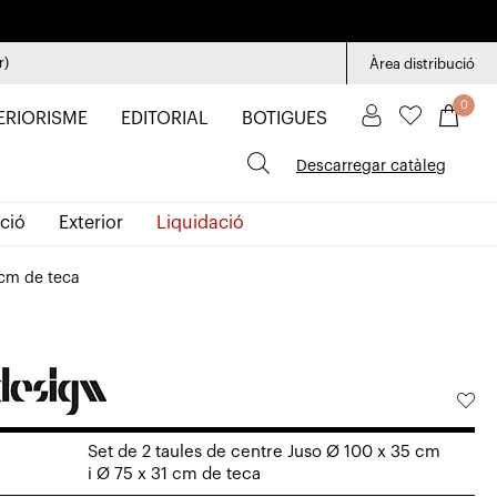
r)
Àrea distribució
0
ERIORISME
EDITORIAL
BOTIGUES
Descarregar catàleg
ció
Exterior
Liquidació
 cm de teca
Set de 2 taules de centre Juso Ø 100 x 35 cm
i Ø 75 x 31 cm de teca