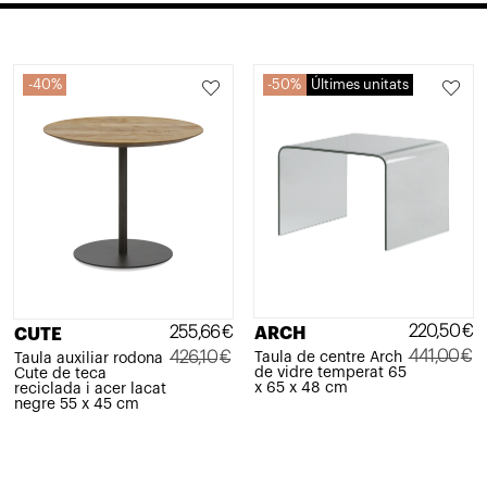
40%
50%
Últimes unitats
220,50
€
255,66
€
ARCH
CUTE
441,00
€
426,10
€
Taula de centre Arch
Taula auxiliar rodona
de vidre temperat 65
Cute de teca
El
El
El
El
x 65 x 48 cm
reciclada i acer lacat
negre 55 x 45 cm
preu
preu
preu
preu
original
actual
original
actual
era:
és:
era:
és: