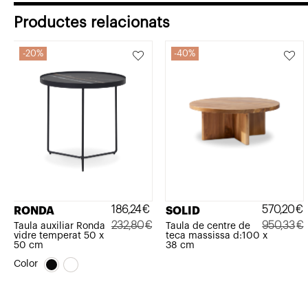
542,21€.
433,77€.
802,30€.
641,84€.
Productes relacionats
20%
40%
186,24
€
570,20
€
RONDA
SOLID
232,80
€
950,33
€
Taula auxiliar Ronda
Taula de centre de
vidre temperat 50 x
teca massissa d:100 x
El
El
El
El
50 cm
38 cm
preu
preu
preu
preu
Color
original
actual
original
actual
era:
és:
era:
és: