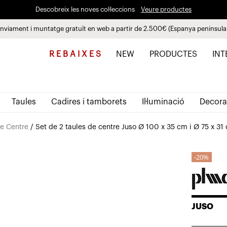
Descobreix les noves col·leccions
Veure productes
nviament i muntatge gratuït en web a partir de 2.500€ (Espanya peninsula
Paga a plaços fins a 3 mesos sense interessos 0% TAE
R E B A I X E S
NEW
PRODUCTES
INT
Taules
Cadires i tamborets
Il·luminació
Decora
de Centre
/ Set de 2 taules de centre Juso Ø 100 x 35 cm i Ø 75 x 31
20%
JUSO