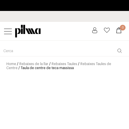
Paga a plaços fins a 3 mesos sense interessos 0% TAE
pilma
0
Home
/
Rebaixes de la llar
/
Rebaixes Taules
/
Rebaixes Taules de
Centre
/ Taula de centre de teca massissa