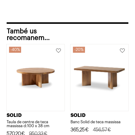
També us
recomanem…
40%
20%
SOLID
SOLID
Taula de centre de teca
Banc Solid de teca massissa
massissa d:100 x 38 cm
El
El
365,25
€
456,57
€
El
El
570,20
€
950,33
€