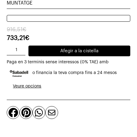
MUNTATGE
El
El
916,51
€
preu
preu
733,21
€
original
actual
quantitat
Afegir a la cistella
era:
és:
de
916,51€.
733,21€.
Paga en 3 terminis sense interessos (0% TAE) amb
Taula
o financia la teva compra fins a 24 mesos
de
centre
Veure opcions
de
teca
massissa



