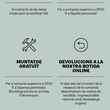
Encriptació de les dates
Per a compres superiors a 2500
mitjançant el certificat SSL
€ a España peninsular
MUNTATGE
DEVOLUCIONS A LA
GRATUÏT
NOSTRA BOTIGA
ONLINE
Per a compres superiors a 2500
14 dies des del moment de la
€ a Espanya peninsular.
recepció de la comanda
Muntatge exclòs en articles
descomptant els costos de
d’il·luminació.
recollida. Imprescindible
retornar amb l'embalatge
original.