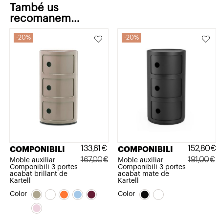
També us
recomanem…
20%
20%
133,61
€
152,80
€
COMPONIBILI
COMPONIBILI
167,00
€
191,00
€
Moble auxiliar
Moble auxiliar
Componibili 3 portes
Componibili 3 portes
El
El
El
El
acabat brillant de
acabat mate de
Kartell
Kartell
preu
preu
preu
preu
Color
Color
original
actual
original
actual
era:
és:
era:
és: