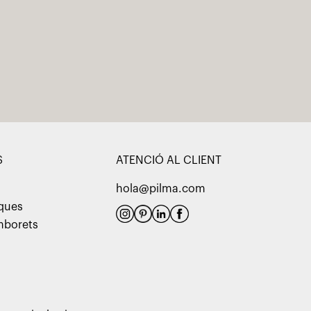
S
ATENCIÓ AL CLIENT
hola@pilma.com
aques
amborets