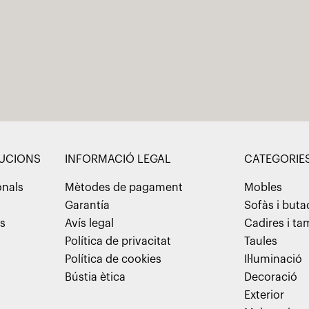
LUCIONS
INFORMACIÓ LEGAL
CATEGORIE
onals
Mètodes de pagament
Mobles
Garantía
Sofàs i but
ns
Avís legal
Cadires i t
Política de privacitat
Taules
Política de cookies
Il·luminació
Bústia ètica
Decoració
Exterior