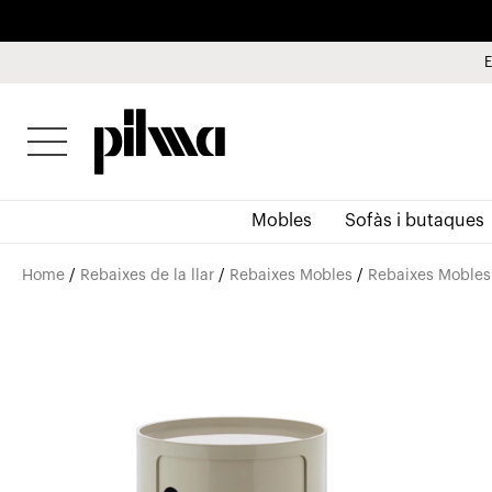
E
pilma
Mobles
Sofàs i butaques
Home
/
Rebaixes de la llar
/
Rebaixes Mobles
/
Rebaixes Mobles 