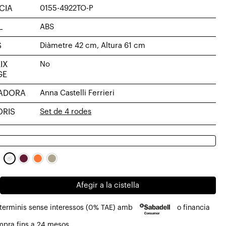
CIA
0155-4922TO-P
L
ABS
S
Diàmetre 42 cm, Altura 61 cm
IX
No
GE
YADORA
Anna Castelli Ferrieri
RIS
Set de 4 rodes
Afegir a la cistella
 terminis sense interessos (0% TAE) amb
o financia
mpra fins a 24 mesos