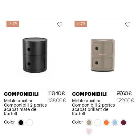
20%
20%
110,40
€
97,60
€
COMPONIBILI
COMPONIBILI
138,00
€
122,00
€
Moble auxiliar
Moble auxiliar
Componibili 2 portes
Componibili 2 portes
El
El
El
El
acabat mate de
acabat brillant de
Kartell
Kartell
preu
preu
preu
preu
Color
Color
original
actual
original
actual
era:
és:
era:
és: