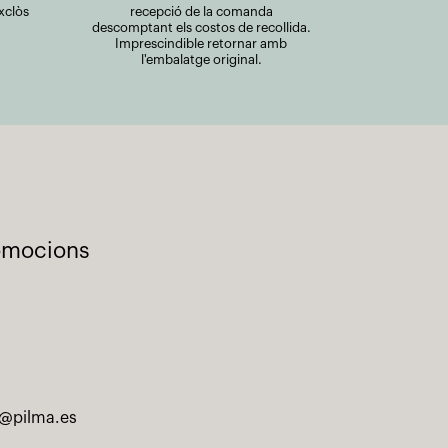
xclòs
recepció de la comanda
descomptant els costos de recollida.
Imprescindible retornar amb
l'embalatge original.
romocions
@pilma.es