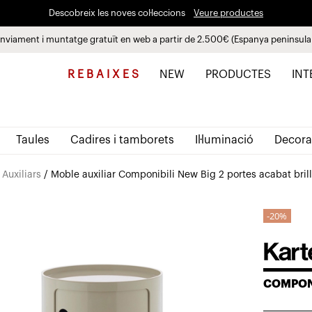
Descobreix les noves col·leccions
Veure productes
nviament i muntatge gratuït en web a partir de 2.500€ (Espanya peninsula
Paga a plaços fins a 3 mesos sense interessos 0% TAE
R E B A I X E S
NEW
PRODUCTES
INT
Taules
Cadires i tamborets
Il·luminació
Decora
Auxiliars
/ Moble auxiliar Componibili New Big 2 portes acabat brill
20%
COMPON