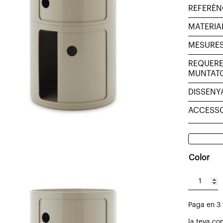
REFERÈN
MATERIA
MESURE
REQUERE
MUNTAT
DISSEN
ACCESSO
Color
quantitat
de
Paga en 3
Moble
auxiliar
la teva co