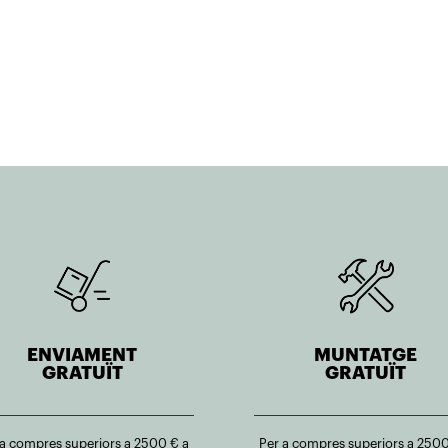
138,00€.
110,40€.
122,00€.
97,60€.
ENVIAMENT
MUNTATGE
GRATUÏT
GRATUÏT
 a compres superiors a 2500 € a
Per a compres superiors a 2500