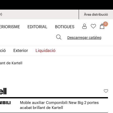
r)
Àrea distribució
0
ERIORISME
EDITORIAL
BOTIGUES
Descarregar catàleg
ció
Exterior
Liquidació
ant de Kartell
IBILI
Moble auxiliar Componibili New Big 2 portes
acabat brillant de Kartell