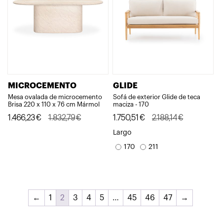
MICROCEMENTO
GLIDE
Mesa ovalada de microcemento
Sofá de exterior Glide de teca
Brisa 220 x 110 x 76 cm Mármol
maciza - 170
El
El
El
El
1.466,23
€
1.832,79
€
1.750,51
€
2.188,14
€
precio
precio
precio
precio
Largo
original
actual
original
actual
170
211
era:
es:
era:
es:
1.832,79€.
1.466,23€.
2.188,14€.
1.750,51€.
←
1
2
3
4
5
…
45
46
47
→