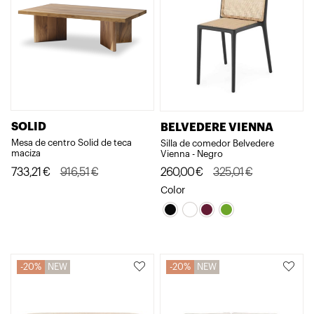
SOLID
BELVEDERE VIENNA
Mesa de centro Solid de teca
Silla de comedor Belvedere
maciza
Vienna - Negro
El
El
El
El
733,21
€
916,51
€
260,00
€
325,01
€
precio
precio
precio
precio
Color
original
actual
original
actual
era:
es:
era:
es:
916,51€.
733,21€.
325,01€.
260,00€.
20%
NEW
20%
NEW