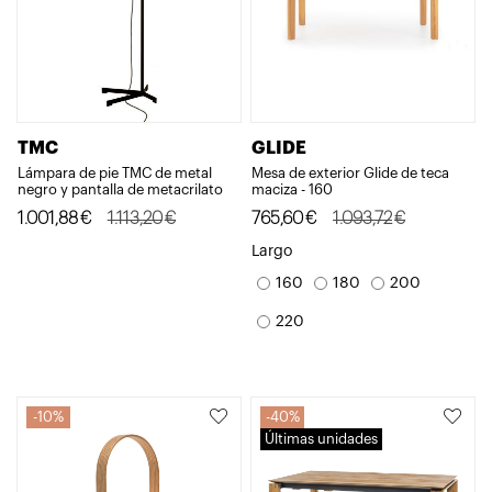
TMC
GLIDE
Lámpara de pie TMC de metal
Mesa de exterior Glide de teca
negro y pantalla de metacrilato
maciza - 160
El
El
El
El
1.001,88
€
1.113,20
€
765,60
€
1.093,72
€
precio
precio
precio
precio
Largo
original
actual
original
actual
160
180
200
era:
es:
era:
es:
220
1.113,20€.
1.001,88€.
1.093,72€.
765,60€.
10%
40%
Últimas unidades