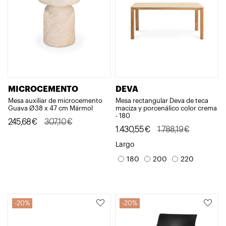
MICROCEMENTO
DEVA
Mesa auxiliar de microcemento
Mesa rectangular Deva de teca
Guava Ø38 x 47 cm Mármol
maciza y porcenálico color crema
- 180
El
El
245,68
€
307,10
€
El
El
1.430,55
€
1.788,19
€
precio
precio
precio
precio
Largo
original
actual
original
actual
180
200
220
era:
es:
era:
es:
307,10€.
245,68€.
1.788,19€.
1.430,55€.
20%
20%