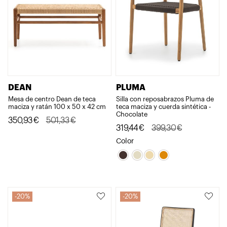
DEAN
PLUMA
Mesa de centro Dean de teca
Silla con reposabrazos Pluma de
maciza y ratán 100 x 50 x 42 cm
teca maciza y cuerda sintética -
Chocolate
El
El
350,93
€
501,33
€
El
El
319,44
€
399,30
€
precio
precio
precio
precio
Color
original
actual
original
actual
era:
es:
era:
es:
501,33€.
350,93€.
399,30€.
319,44€.
20%
20%