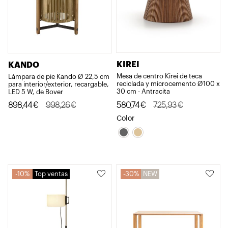
KIREI
KANDO
Mesa de centro Kirei de teca
Lámpara de pie Kando Ø 22,5 cm
reciclada y microcemento Ø100 x
para interior/exterior, recargable,
30 cm - Antracita
LED 5 W, de Bover
El
El
El
El
580,74
€
725,93
€
898,44
€
998,26
€
precio
precio
precio
precio
Color
original
actual
original
actual
era:
es:
era:
es:
725,93€.
580,74€.
998,26€.
898,44€.
10%
Top ventas
30%
NEW