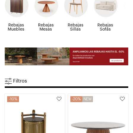
Rebajas
Rebajas
Rebajas
Rebajas
Re
Muebles
Mesas
Sillas
Sofás
Bu
R
Filtros
10%
20%
NEW