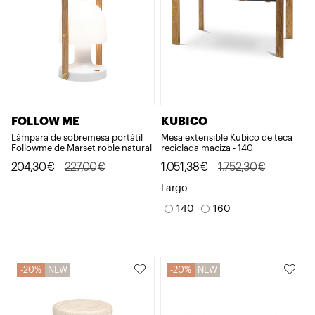
FOLLOW ME
KUBICO
Lámpara de sobremesa portátil
Mesa extensible Kubico de teca
Followme de Marset roble natural
reciclada maciza - 140
El
El
El
El
204,30
€
227,00
€
1.051,38
€
1.752,30
€
precio
precio
precio
precio
Largo
original
actual
original
actual
140
160
era:
es:
era:
es:
227,00€.
204,30€.
1.752,30€.
1.051,38€.
20%
NEW
20%
NEW