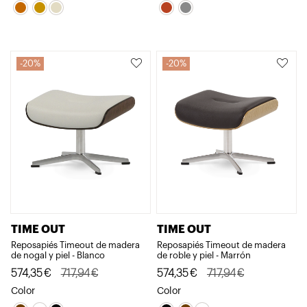
original
actual
original
actual
era:
es:
era:
es:
2.906,50€.
2.325,21€.
528,53€.
422,82€.
20%
20%
TIME OUT
TIME OUT
Reposapiés Timeout de madera
Reposapiés Timeout de madera
de nogal y piel - Blanco
de roble y piel - Marrón
El
El
El
El
574,35
€
717,94
€
574,35
€
717,94
€
precio
precio
precio
precio
Color
Color