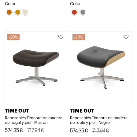
precio
precio
precio
precio
Color
Color
original
actual
original
actual
era:
es:
era:
es:
2.906,50€.
2.325,21€.
528,53€.
422,82€.
20%
20%
TIME OUT
TIME OUT
Reposapiés Timeout de madera
Reposapiés Timeout de madera
de nogal y piel - Marrón
de roble y piel - Negro
El
El
El
El
574,35
€
717,94
€
574,35
€
717,94
€