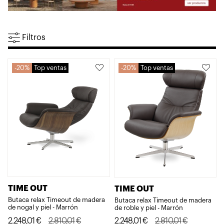
Filtros
20%
Top ventas
20%
Top ventas
TIME OUT
TIME OUT
Butaca relax Timeout de madera
Butaca relax Timeout de madera
de nogal y piel - Marrón
de roble y piel - Marrón
El
El
El
El
2.248,01
€
2.810,01
€
2.248,01
€
2.810,01
€