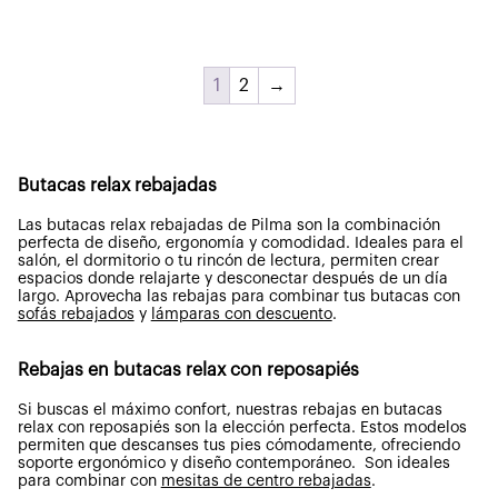
era:
es:
2.810,01€.
2.248,01€.
1
2
→
Butacas relax rebajadas
Las butacas relax rebajadas de Pilma son la combinación
perfecta de diseño, ergonomía y comodidad. Ideales para el
salón, el dormitorio o tu rincón de lectura, permiten crear
espacios donde relajarte y desconectar después de un día
largo. Aprovecha las rebajas para combinar tus butacas con
sofás rebajados
y
lámparas con descuento
.
Rebajas en butacas relax con reposapiés
Si buscas el máximo confort, nuestras rebajas en butacas
relax con reposapiés son la elección perfecta. Estos modelos
permiten que descanses tus pies cómodamente, ofreciendo
soporte ergonómico y diseño contemporáneo. Son ideales
para combinar con
mesitas de centro rebajadas
.