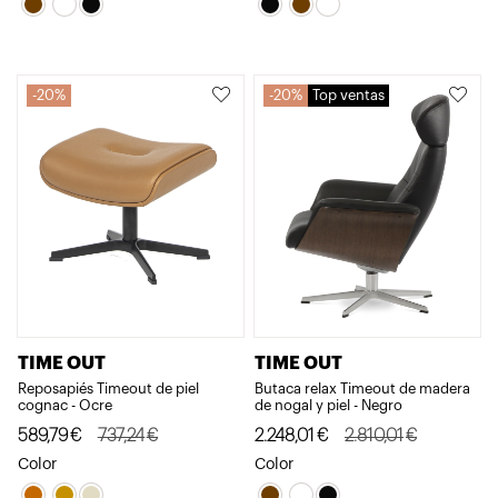
original
actual
original
actual
era:
es:
era:
es:
717,94€.
574,35€.
717,94€.
574,35€.
20%
20%
Top ventas
TIME OUT
TIME OUT
Reposapiés Timeout de piel
Butaca relax Timeout de madera
cognac - Ocre
de nogal y piel - Negro
El
El
El
El
589,79
€
737,24
€
2.248,01
€
2.810,01
€
precio
precio
precio
precio
Color
Color
original
actual
original
actual