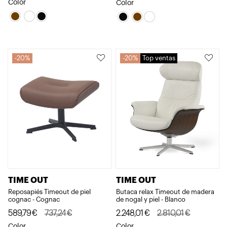
precio
precio
precio
precio
Color
Color
original
actual
original
actual
era:
es:
era:
es:
717,94€.
574,35€.
717,94€.
574,35€.
20%
20%
Top ventas
TIME OUT
TIME OUT
Reposapiés Timeout de piel
Butaca relax Timeout de madera
cognac - Cognac
de nogal y piel - Blanco
El
El
El
El
589,79
€
737,24
€
2.248,01
€
2.810,01
€
precio
precio
precio
precio
Color
Color