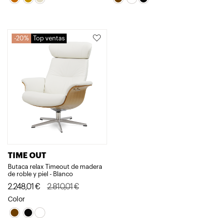
era:
es:
era:
es:
737,24€.
589,79€.
2.810,01€.
2.248,01€.
20%
Top ventas
TIME OUT
Butaca relax Timeout de madera
de roble y piel - Blanco
El
El
2.248,01
€
2.810,01
€
precio
precio
Color
original
actual