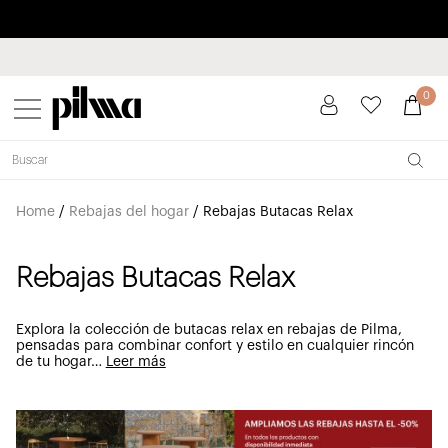
Paga a plazos hasta 3 meses sin intereses 0% TAE
pilma
0
Home
/
Rebajas del hogar
/
Rebajas Butacas Relax
Rebajas Butacas Relax
Explora la colección de butacas relax en rebajas de Pilma,
pensadas para combinar confort y estilo en cualquier rincón
de tu hogar
…
Leer más