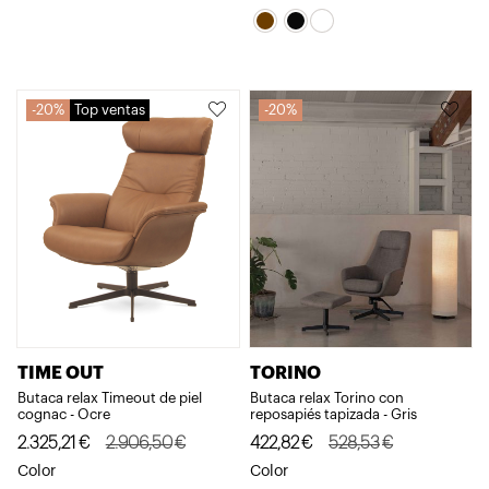
original
actual
era:
es:
2.810,01€.
2.248,01€.
20%
Top ventas
20%
TIME OUT
TORINO
Butaca relax Timeout de piel
Butaca relax Torino con
cognac - Ocre
reposapiés tapizada - Gris
El
El
El
El
2.325,21
€
2.906,50
€
422,82
€
528,53
€
precio
precio
precio
precio
Color
Color