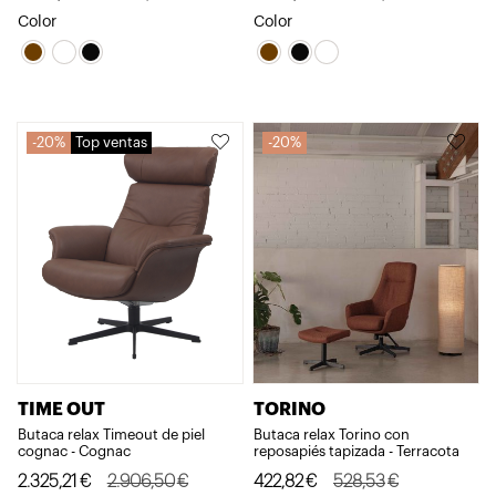
precio
precio
precio
precio
Color
Color
original
actual
original
actual
era:
es:
era:
es:
2.810,01€.
2.248,01€.
2.810,01€.
2.248,01€.
20%
Top ventas
20%
TIME OUT
TORINO
Butaca relax Timeout de piel
Butaca relax Torino con
cognac - Cognac
reposapiés tapizada - Terracota
El
El
El
El
2.325,21
€
2.906,50
€
422,82
€
528,53
€