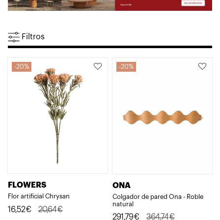
Filtros
20%
20%
FLOWERS
ONA
Flor artificial Chrysan
Colgador de pared Ona - Roble
natural
El
El
16,52
€
20,64
€
El
El
291,79
€
364,74
€