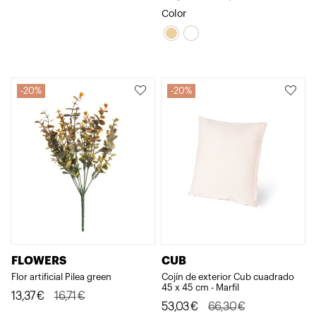
precio
precio
precio
precio
Color
original
actual
original
actual
era:
es:
era:
es:
20,64€.
16,52€.
364,74€.
291,79€.
20%
20%
FLOWERS
CUB
Flor artificial Pilea green
Cojín de exterior Cub cuadrado
45 x 45 cm - Marfil
El
El
13,37
€
16,71
€
El
El
53,03
€
66,30
€
precio
precio