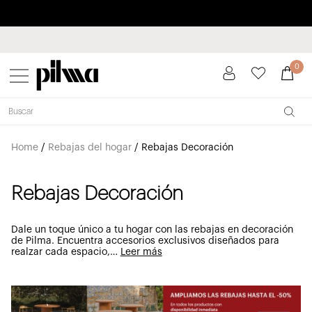
Paga a plazos hasta 3 meses sin intereses 0% TAE
pilma
0
Home
/
Rebajas del hogar
/
Rebajas Decoración
Rebajas Decoración
Dale un toque único a tu hogar con las rebajas en decoración
de Pilma. Encuentra accesorios exclusivos diseñados para
realzar cada espacio,
…
Leer más