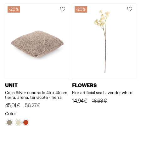
20%
20%
UNIT
FLOWERS
Cojín Silver cuadrado 45 x 45 cm
Flor artificial sea Lavender white
tierra, arena, terracota - Tierra
El
El
14,94
€
18,68
€
El
El
45,01
€
56,27
€
precio
precio
precio
precio
Color
original
actual
original
actual
era:
es:
era:
es:
18,68€.
14,94€.
56,27€.
45,01€.