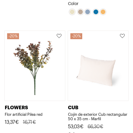
precio
precio
Color
original
actual
original
actual
era:
es:
era:
es:
16,71€.
13,37€.
66,30€.
53,03€.
20%
20%
FLOWERS
CUB
Flor artificial Pilea red
Cojín de exterior Cub rectangular
50 x 35 cm - Marfil
El
El
13,37
€
16,71
€
El
El
53,03
€
66,30
€
precio
precio