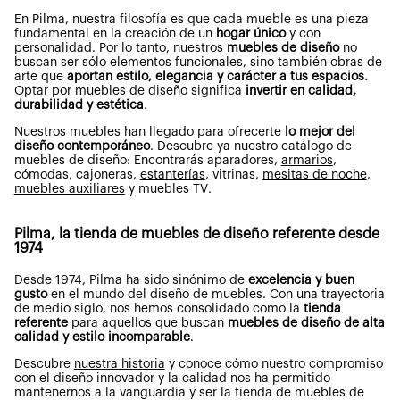
En Pilma, nuestra filosofía es que cada mueble es una pieza
fundamental en la creación de un
hogar único
y con
personalidad. Por lo tanto, nuestros
muebles de diseño
no
buscan ser sólo elementos funcionales, sino también obras de
arte que
aportan estilo, elegancia y carácter a tus espacios.
Optar por muebles de diseño significa
invertir en calidad,
durabilidad y estética
.
Nuestros muebles han llegado para ofrecerte
lo mejor del
diseño contemporáneo
. Descubre ya nuestro catálogo de
muebles de diseño: Encontrarás aparadores,
armarios
,
cómodas, cajoneras,
estanterías
, vitrinas,
mesitas de noche
,
muebles auxiliares
y muebles TV
.
Pilma, la tienda de muebles de diseño referente desde
1974
Desde 1974, Pilma ha sido sinónimo de
excelencia y buen
gusto
en el mundo del diseño de muebles. Con una trayectoria
de medio siglo, nos hemos consolidado como la
tienda
referente
para aquellos que buscan
muebles de diseño de alta
calidad y estilo incomparable
.
Descubre
nuestra historia
y conoce cómo nuestro compromiso
con el diseño innovador y la calidad nos ha permitido
mantenernos a la vanguardia y ser la tienda de muebles de