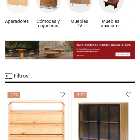
Aparadores
Cómodas y
Muebles
Muebles
Esta
cajoneras
TV
auxiliares
y v
Filtros
20%
30%