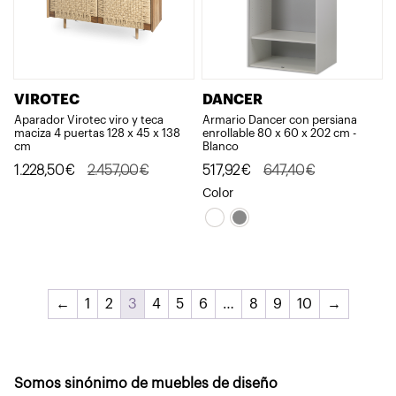
VIROTEC
DANCER
Aparador Virotec viro y teca
Armario Dancer con persiana
maciza 4 puertas 128 x 45 x 138
enrollable 80 x 60 x 202 cm -
cm
Blanco
El
El
El
El
1.228,50
€
2.457,00
€
517,92
€
647,40
€
precio
precio
precio
precio
Color
original
actual
original
actual
era:
es:
era:
es:
2.457,00€.
1.228,50€.
647,40€.
517,92€.
←
1
2
3
4
5
6
…
8
9
10
→
Somos sinónimo de muebles de diseño