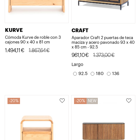
KURVE
CRAFT
Cómoda Kurve de roble con 3
Aparador Craft 2 puertas de teca
cajones 90 x 40 x 81 cm
maciza y acero pavonado 93 x 40
x 85 cm - 92.5
El
El
1.494,11
€
1.867,64
€
El
El
961,10
€
1.373,00
€
precio
precio
precio
precio
Largo
original
actual
original
actual
92.5
180
136
era:
es:
era:
es:
1.867,64€.
1.494,11€.
1.373,00€.
961,10€.
20%
20%
NEW