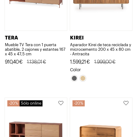
TERA
KIREI
Mueble TV Tera con 1 puerta
Aparador Kirei de teca reciclada y
abatible, 2 cajones y estantes 167
microcemento 200 x 45 x 80 cm
x 45 x 47,5 cm
- Antracita
El
El
El
El
910,40
€
1.138,01
€
1.599,21
€
1.999,00
€
precio
precio
precio
precio
Color
original
actual
original
actual
era:
es:
era:
es:
1.138,01€.
910,40€.
1.999,00€.
1.599,21€.
20%
Sólo online
20%