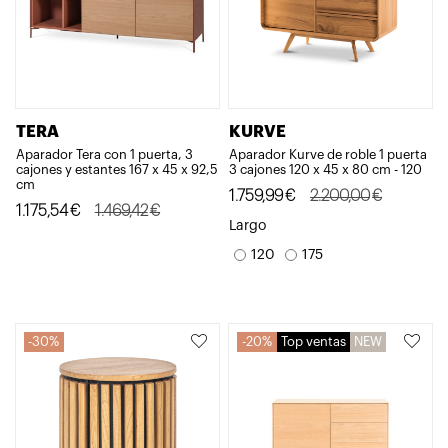
TERA
KURVE
Aparador Tera con 1 puerta, 3
Aparador Kurve de roble 1 puerta
cajones y estantes 167 x 45 x 92,5
3 cajones 120 x 45 x 80 cm - 120
cm
El
El
1.759,99
€
2.200,00
€
El
El
1.175,54
€
1.469,42
€
precio
precio
Largo
precio
precio
original
actual
120
175
original
actual
era:
es:
era:
es:
2.200,00€.
1.759,99€.
1.469,42€.
1.175,54€.
30%
20%
Top ventas
NEW